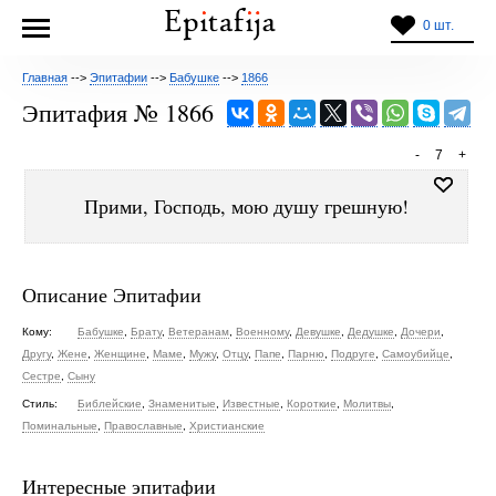
0 шт.
Главная
-->
Эпитафии
-->
Бабушке
-->
1866
Эпитафия № 1866
-
7
+
Прими, Господь, мою душу грешную!
Описание Эпитафии
Кому:
Бабушке
,
Брату
,
Ветеранам
,
Военному
,
Девушке
,
Дедушке
,
Дочери
,
Другу
,
Жене
,
Женщине
,
Маме
,
Мужу
,
Отцу
,
Папе
,
Парню
,
Подруге
,
Самоубийце
,
Сестре
,
Сыну
Стиль:
Библейские
,
Знаменитые
,
Известные
,
Короткие
,
Молитвы
,
Поминальные
,
Православные
,
Христианские
Интересные эпитафии