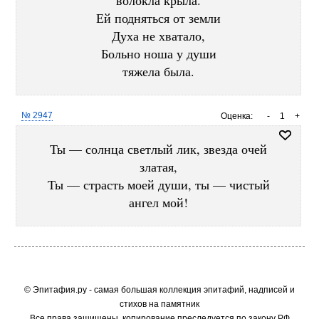
волокла крыла.
Ей подняться от земли
Духа не хватало,
Больно ноша у души
тяжела была.
№ 2947
Оценка:
-
1
+
Ты — солнца светлый лик, звезда очей
златая,
Ты — страсть моей души, ты — чистый
ангел мой!
© Эпитафия.ру - самая большая коллекция эпитафий, надписей и
стихов на памятник
Все права защищены, копирование преследуется по закону РФ