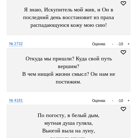
Я знаю, Искупитель мой жив, и Он в
последний день восстановит из праха
распадающуюся кожу мою сию!
№ 2732
Оценка:
-
-10
+
Откуда мы пришли? Куда свой путь
вершим?
В чем нищей жизни смысл? Он нам не
постижим.
№ 4181
Оценка:
-
-10
+
По погосту, в белый дым,
мутная душа гуляла,
Вьюгой выла на луну,