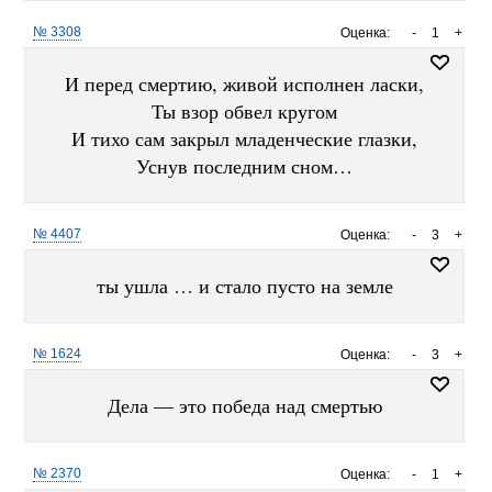
№ 3308
Оценка:
-
1
+
И перед смертию, живой исполнен ласки,
Ты взор обвел кругом
И тихо сам закрыл младенческие глазки,
Уснув последним сном…
№ 4407
Оценка:
-
3
+
ты ушла … и стало пусто на земле
№ 1624
Оценка:
-
3
+
Дела — это победа над смертью
№ 2370
Оценка:
-
1
+