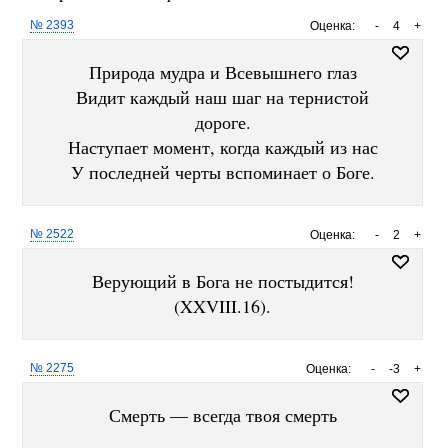
№ 2393
Оценка:
-
4
+
Природа мудра и Всевышнего глаз
Видит каждый наш шаг на тернистой
дороге.
Наступает момент, когда каждый из нас
У последней черты вспоминает о Боге.
№ 2522
Оценка:
-
2
+
Верующий в Бога не постыдится!
(XXVIII.16).
№ 2275
Оценка:
-
-3
+
Смерть — всегда твоя смерть