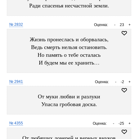
Ради спасенья несчастной земли.
№ 2832
Оценка:
-
23
+
Жизнь пронеслась и оборвалась,
Ведь смерть нельзя остановить.
Но память о тебе осталась
И будем мы ее хранить…
№ 2941
Оценка:
-
-2
+
От муки любви и разлуки
Упасла гробовая доска.
№ 4355
Оценка:
-
-25
+
От любящих дочерей и верных внуков