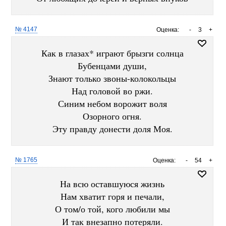
№ 4147
Оценка:
-
3
+
Как в глазах* играют брызги солнца
Бубенцами души,
Знают только звоны-колокольцы
Над головой во ржи.
Синим небом ворожит воля
Озорного огня.
Эту правду донести доля Моя.
№ 1765
Оценка:
-
54
+
На всю оставшуюся жизнь
Нам хватит горя и печали,
О том/о той, кого любили мы
И так внезапно потеряли.