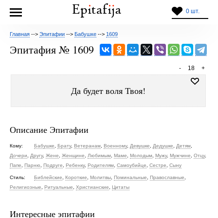
0 шт.
Главная
-->
Эпитафии
-->
Бабушке
-->
1609
Эпитафия № 1609
-
18
+
Да будет воля Твоя!
Описание Эпитафии
Кому:
Бабушке
,
Брату
,
Ветеранам
,
Военному
,
Девушке
,
Дедушке
,
Детям
,
Дочери
,
Другу
,
Жене
,
Женщине
,
Любимым
,
Маме
,
Молодым
,
Мужу
,
Мужчине
,
Отцу
,
Папе
,
Парню
,
Подруге
,
Ребенку
,
Родителям
,
Самоубийце
,
Сестре
,
Сыну
Стиль:
Библейские
,
Короткие
,
Молитвы
,
Поминальные
,
Православные
,
Религиозные
,
Ритуальные
,
Христианские
,
Цитаты
Интересные эпитафии