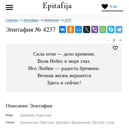
0 шт.
Главная
-->
Эпитафии
-->
Любимым
-->
4237
Эпитафия № 4237
-
-1
+
Сила огня — дело времени.
Воля Небес в море глаз.
Иго Любви — радость бремени.
Вечная жизнь вершится
Здесь и сейчас!
Описание Эпитафии
Кому:
Любимым
,
Родителям
Стиль:
Знаменитые
,
Известные
,
Красивые
,
Музыкальные
,
Светские
,
Стихи