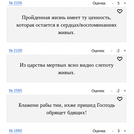
№ 2256
Оценка:
-
5
+
Пройденная жизнь имеет ту ценность,
которая остается в сердцах/воспоминаниях
живых.
№ 2100
Оценка:
-
-2
+
Из царства мертвых ясно видно слепоту
живых.
№ 2585
Оценка:
-
-2
+
Блажени рабы тии, ихже пришед Господь
обрящет бдящих!
№ 1660
Оценка:
-
3
+