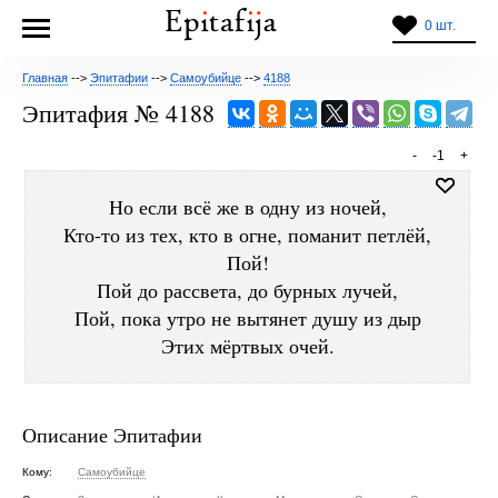
0 шт.
Главная
-->
Эпитафии
-->
Самоубийце
-->
4188
Эпитафия № 4188
-
-1
+
Но если всё же в одну из ночей,
Кто-то из тех, кто в огне, поманит петлёй,
Пой!
Пой до рассвета, до бурных лучей,
Пой, пока утро не вытянет душу из дыр
Этих мёртвых очей.
Описание Эпитафии
Кому:
Самоубийце