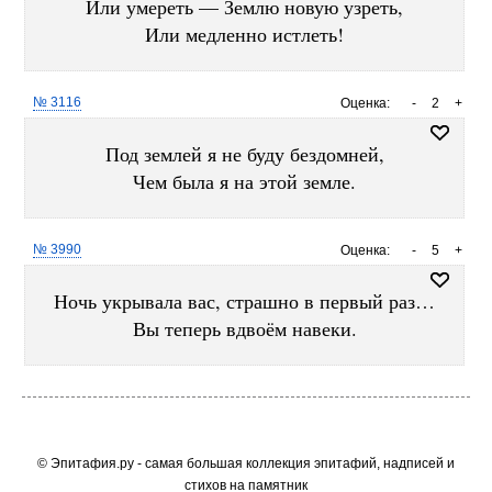
Или умереть — Землю новую узреть,
Или медленно истлеть!
№ 3116
Оценка:
-
2
+
Под землей я не буду бездомней,
Чем была я на этой земле.
№ 3990
Оценка:
-
5
+
Ночь укрывала вас, страшно в первый раз…
Вы теперь вдвоём навеки.
© Эпитафия.ру - самая большая коллекция эпитафий, надписей и
стихов на памятник