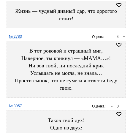
Жизнь — чудный дивный дар, что дорогого
стоит!
№ 2783
Оценка:
-
4
+
В тот роковой и страшный миг,
Наверное, ты крикнул — «МАМА…»!
Ни зов твой, ни последний крик
Услышать не могла, не знала…
Прости сынок, что не сумела я отвести беду
твою.
№ 3957
Оценка:
-
0
+
Таков твой дух!
Одно из двух: