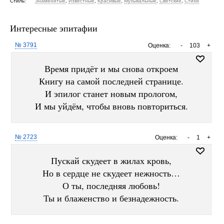
Стиль:
Знаменитые
,
Известные
,
Красивые
,
Музыкальные
,
Светские
,
Стихи
Интересные эпитафии
№ 3791
Оценка:
-
103
+
Время придёт и мы снова откроем
Книгу на самой последней странице.
И эпилог станет новым прологом,
И мы уйдём, чтобы вновь повториться.
№ 2723
Оценка:
-
1
+
Пускай скудеет в жилах кровь,
Но в сердце не скудеет нежность…
О ты, последняя любовь!
Ты и блаженство и безнадежность.