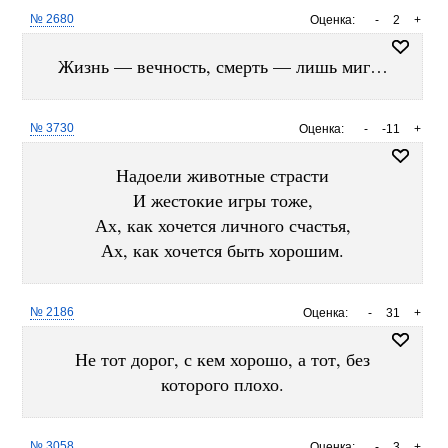
№ 2680
Оценка:
-
2
+
Жизнь — вечность, смерть — лишь миг…
№ 3730
Оценка:
-
-11
+
Надоели животные страсти
И жестокие игры тоже,
Ах, как хочется личного счастья,
Ах, как хочется быть хорошим.
№ 2186
Оценка:
-
31
+
Не тот дорог, с кем хорошо, а тот, без
которого плохо.
№ 3058
Оценка:
-
3
+