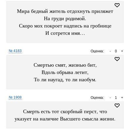
Мира бедный житель отдохнуть приляжет
На груди родимой.
Скоро мох покроет надпись на гробнице
И сотрется имя…
№ 4183
Оценка:
-
0
+
Смертью смят, жизнью бит,
Вдоль обрыва летит,
То ли наугад, то ли наобум.
№ 1908
Оценка:
-
1
+
Смерть есть тот скорбный перст, что
указует на наличие Высшего смысла жизни.