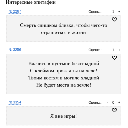
Интересные эпитафии
№ 2287
Оценка:
-
1
+
Смерть слишком близка, чтобы чего-то
страшиться в жизни
№ 3256
Оценка:
-
1
+
Влачись в пустыне безотрадной
С клеймом проклятья на челе!
Твоим костям в могиле хладной
Не будет места на земле!
№ 3354
Оценка:
-
0
+
Я вне игры!