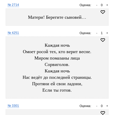
№ 2714
Оценка:
-
0
+
Матери! Берегите сыновей…
№ 4251
Оценка:
-
1
+
Каждая ночь
Омоет росой тех, кто верит весне.
Миром помазаны лица
Сорвиголов.
Каждая ночь
Нас ведёт до последней страницы.
Протяни ей свои ладони,
Если ты готов.
№ 3301
Оценка:
-
0
+