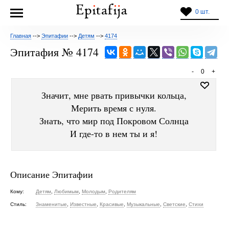
0 шт.
Главная
-->
Эпитафии
-->
Детям
-->
4174
Эпитафия № 4174
-
0
+
Значит, мне рвать привычки кольца,
Мерить время с нуля.
Знать, что мир под Покровом Солнца
И где-то в нем ты и я!
Описание Эпитафии
Кому:
Детям
,
Любимым
,
Молодым
,
Родителям
Стиль:
Знаменитые
,
Известные
,
Красивые
,
Музыкальные
,
Светские
,
Стихи