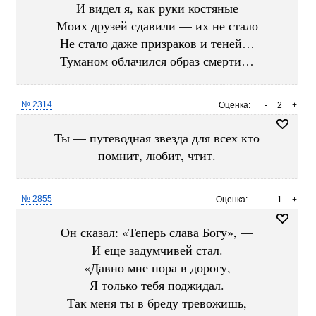
И видел я, как руки костяные
Моих друзей сдавили — их не стало
Не стало даже призраков и теней…
Туманом облачился образ смерти…
№ 2314
Оценка:
-
2
+
Ты — путеводная звезда для всех кто
помнит, любит, чтит.
№ 2855
Оценка:
-
-1
+
Он сказал: «Теперь слава Богу», —
И еще задумчивей стал.
«Давно мне пора в дорогу,
Я только тебя поджидал.
Так меня ты в бреду тревожишь,