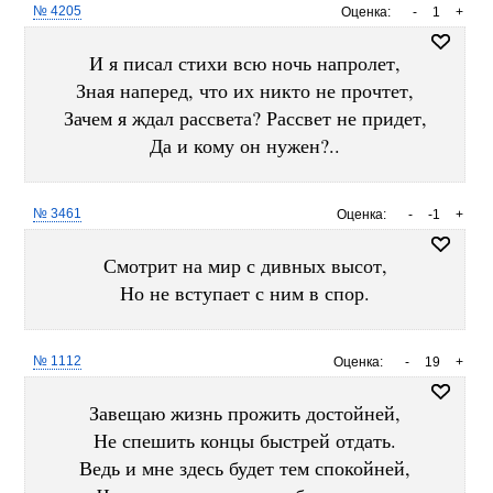
№ 4205
Оценка:
-
1
+
И я писал стихи всю ночь напролет,
Зная наперед, что их никто не прочтет,
Зачем я ждал рассвета? Рассвет не придет,
Да и кому он нужен?..
№ 3461
Оценка:
-
-1
+
Смотрит на мир с дивных высот,
Но не вступает с ним в спор.
№ 1112
Оценка:
-
19
+
Завещаю жизнь прожить достойней,
Не спешить концы быстрей отдать.
Ведь и мне здесь будет тем спокойней,