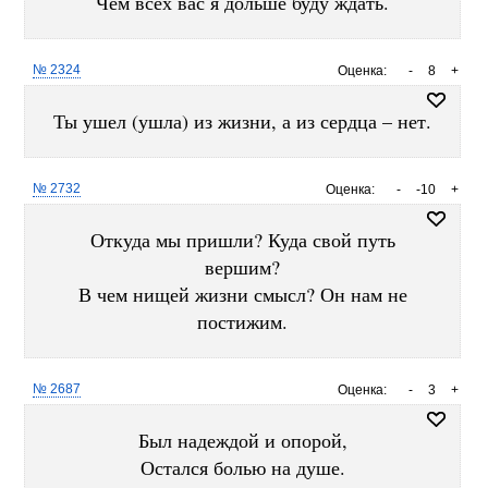
Чем всех вас я дольше буду ждать.
№ 2324
Оценка:
-
8
+
Ты ушел (ушла) из жизни, а из сердца – нет.
№ 2732
Оценка:
-
-10
+
Откуда мы пришли? Куда свой путь
вершим?
В чем нищей жизни смысл? Он нам не
постижим.
№ 2687
Оценка:
-
3
+
Был надеждой и опорой,
Остался болью на душе.