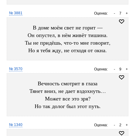
№ 3881
Оценка:
-
7
+
В доме моём свет не горит —
Он опустел, в нём живёт тишина.
Ты не придёшь, что-то мне говорит,
Но я тебя жду, не отходя от окна.
№ 3570
Оценка:
-
9
+
Вечность смотрит в глаза
Тянет вниз, не дает вздохнуть…
Может все это зря?
Но так долог был этот путь.
№ 1340
Оценка:
-
2
+