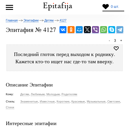
0 шт.
Главная
-->
Эпитафии
-->
Детям
-->
4127
Эпитафия № 4127
-
3
+
Последний глоток перед выходом к роднику.
Кажется кто-то ищет нас где-то там вверху.
Описание Эпитафии
Кому:
Детям
,
Любимым
,
Молодым
,
Родителям
Стиль:
Знаменитые
,
Известные
,
Короткие
,
Красивые
,
Музыкальные
,
Светские
,
Стихи
Интересные эпитафии