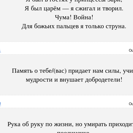
Я был царём — я сжигал и творил.
Чума! Война!
Для божьих пальцев я только струна.
1
Оц
Память о тебе/(вас) придает нам силы, уч
мудрости и внушает добродетели!
8
Оц
Рука об руку по жизни, но умирать приходи
поодиночке.