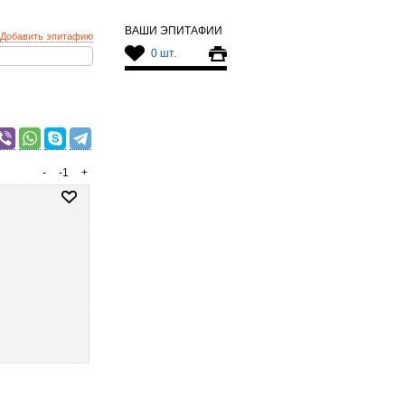
ВАШИ ЭПИТАФИИ
Добавить эпитафию
0 шт.
-
-1
+