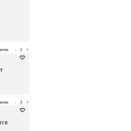
енка:
-
2
+
ит
енка:
-
3
+
тся