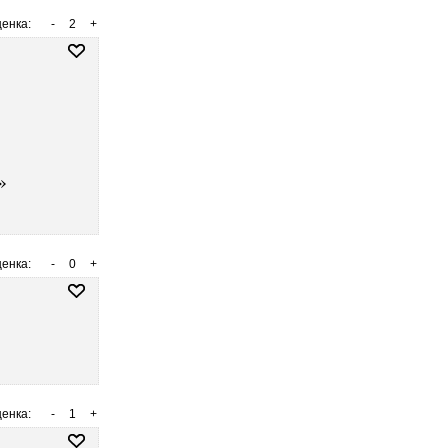
енка:
-
2
+
»
енка:
-
0
+
енка:
-
1
+