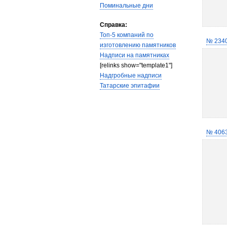
Поминальные дни
Справка:
Топ-5 компаний по
№ 234
изготовлению памятников
Надписи на памятниках
[relinks show="template1"]
Надгробные надписи
Татарские эпитафии
№ 406