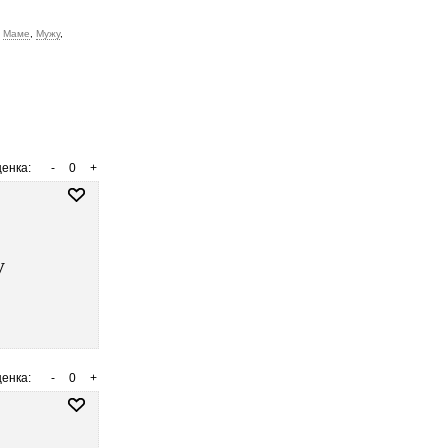
,
Маме
,
Мужу
,
енка:
-
0
+
у
енка:
-
0
+