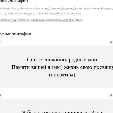
ние Эпитафии
Бабушке
,
Брату
,
Ветеранам
,
Военному
,
Девушке
,
Дедушке
,
Дочери
,
Другу
,
Жене
,
Женщине
Отцу
,
Папе
,
Парню
,
Подруге
,
Ребенку
,
Самоубийце
,
Сестре
,
Сыну
Знаменитые
,
Известные
,
Красивые
,
Музыкальные
,
Светские
,
Стихи
есные эпитафии
7
Оц
Спите спокойно, родные мои,
Памяти вашей я (мы) жизнь свою посвящ
(посвятим).
8
Оц
Я был в гостях у принцессы Зари,