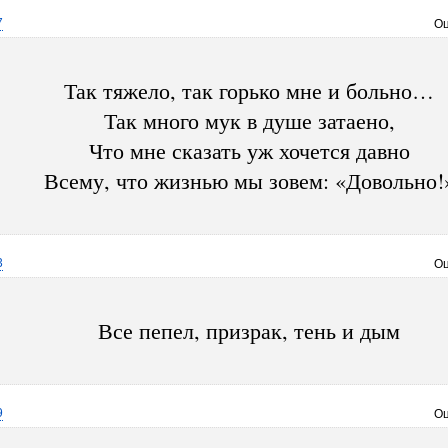
7
Оц
Так тяжело, так горько мне и больно…
Так много мук в душе затаено,
Что мне сказать уж хочется давно
Всему, что жизнью мы зовем: «Довольно!
3
Оц
Все пепел, призрак, тень и дым
9
Оц