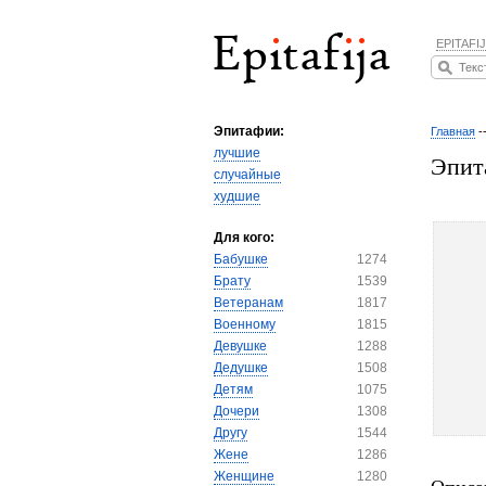
EPITAFIJ
Эпитафии:
Главная
-
лучшие
Эпит
случайные
худшие
Для кого:
Бабушке
1274
Брату
1539
Ветеранам
1817
Военному
1815
Девушке
1288
Дедушке
1508
Детям
1075
Дочери
1308
Другу
1544
Жене
1286
Женщине
1280