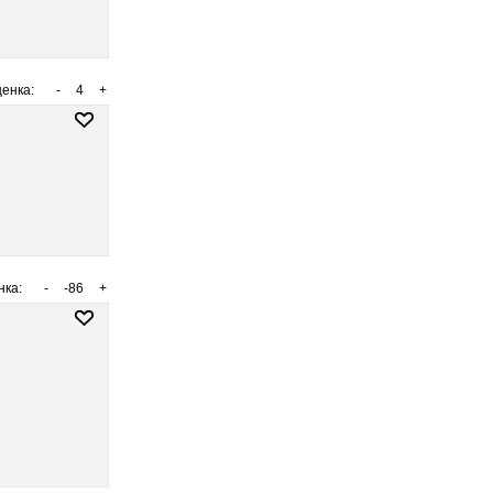
енка:
-
4
+
нка:
-
-86
+