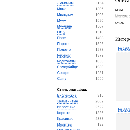
Описа
Любимым
1154
Маме
1305
Кому:
Молодым
1095
Мужчине
,
Мужу
1526
Стиль:
Мужчине
1507
Отцу
1518
Интер
Папе
1408
Парню
1526
№ 193
Подруге
1278
Ребенку
1379
Родителям
1053
Самоубийце
1989
Сестре
1281
Сыну
1559
Стиль эпитафии:
Библейские
315
Знаменитые
2082
Известные
2522
№ 387
Короткие
1336
Красивые
2333
Молитвы
132