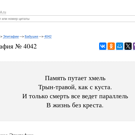
A.ru
->
Эпитафии
-->
Бабушке
-->
4042
афия № 4042
Память путает хмель
Трын-травой, как с куста.
И только смерть все ведет параллель
В жизнь без креста.