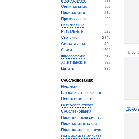
Музыкальные
999
Оригинальные
153
Поминальные
317
Православные
311
Религиозные
265
Ритуальные
222
Светские
2442
Смысл жизни
594
Стихи
1508
№ 184
Философские
712
Христианские
397
Цитаты
886
Соболезнования:
Некрлоги
Как написать некролог
Некролог коллеге
Некролог в стихах
№ 226
Соболезнования
Поминки после смерти
Поминальные слова
Поминальная трапеза
Поминальная молитва