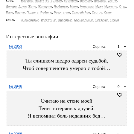
Кому:
Бабушке
,
Брату
,
Ветеранам
,
Военному
,
Девушке
,
Дедушке
,
Детям
,
Дочери
,
Другу
,
Жене
,
Женщине
,
Любимым
,
Маме
,
Молодым
,
Мужу
,
Мужчине
,
Отцу
,
Папе
,
Парню
,
Подруге
,
Ребенку
,
Родителям
,
Самоубийце
,
Сестре
,
Сыну
Стиль:
Знаменитые
,
Известные
,
Красивые
,
Музыкальные
,
Светские
,
Стихи
Интересные эпитафии
№ 2853
Оценка:
-
1
+
Ты слишком щедро одарен судьбой,
Чтоб совершенство умерло с тобой…
№ 3946
Оценка:
-
0
+
Считаю на стене моей
Тени потеряных друзей.
Я вспомнил боль недавних бед…