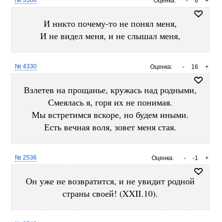
№ 3368
Оценка:
-
6
+
И никто почему-то не понял меня,
И не видел меня, и не слышал меня,
№ 4330
Оценка:
-
16
+
Взлетев на прощанье, кружась над родными,
Смеялась я, горя их не понимая.
Мы встретимся вскоре, но будем иными.
Есть вечная воля, зовет меня стая.
№ 2536
Оценка:
-
-1
+
Он уже не возвратится, и не увидит родной
страны своей! (XXII.10).