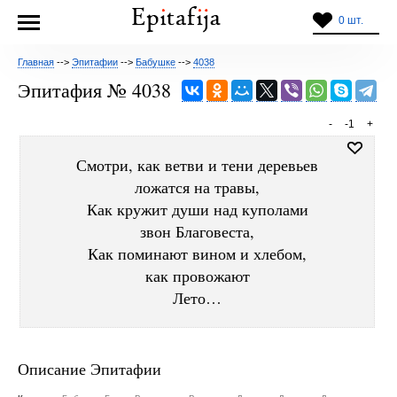
0 шт.
Главная
-->
Эпитафии
-->
Бабушке
-->
4038
Эпитафия № 4038
-
-1
+
Смотри, как ветви и тени деревьев
ложатся на травы,
Как кружит души над куполами
звон Благовеста,
Как поминают вином и хлебом,
как провожают
Лето…
Описание Эпитафии