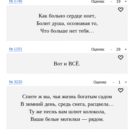
№ 2746
Оценка:
-
19
+
Как больно сердце ноет,
Болит душа, осознавая то,
Что больше нет тебя…
№ 1151
Оценка:
-
28
+
Вот и ВСЁ.
№ 3220
Оценка:
-
1
+
Спите ж вы, чья жизнь богатым садом
В зимний день, средь снега, расцвела…
Ту же песнь вам шлют колокола,
Ваши белые могилки — рядом.