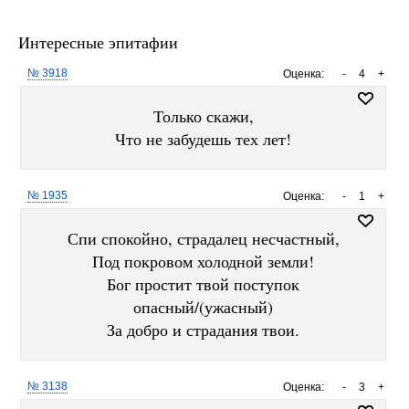
Интересные эпитафии
№ 3918
Оценка:
-
4
+
Только скажи,
Что не забудешь тех лет!
№ 1935
Оценка:
-
1
+
Спи спокойно, страдалец несчастный,
Под покровом холодной земли!
Бог простит твой поступок
опасный/(ужасный)
За добро и страдания твои.
№ 3138
Оценка:
-
3
+