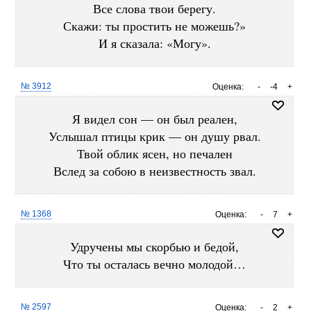
Все слова твои берегу.
Скажи: ты простить не можешь?»
И я сказала: «Могу».
№ 3912
Оценка:
-
-4
+
Я видел сон — он был реален,
Услышал птицы крик — он душу рвал.
Твой облик ясен, но печален
Вслед за собою в неизвестность звал.
№ 1368
Оценка:
-
7
+
Удручены мы скорбью и бедой,
Что ты осталась вечно молодой…
№ 2597
Оценка:
-
2
+