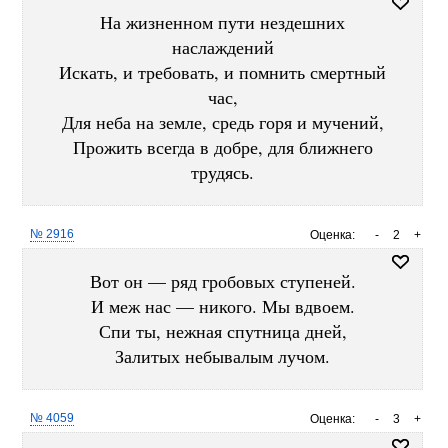
На жизненном пути нездешних
наслаждений
Искать, и требовать, и помнить смертный
час,
Для неба на земле, средь горя и мучений,
Прожить всегда в добре, для ближнего
трудясь.
№ 2916
Оценка:
-
2
+
Вот он — ряд гробовых ступеней.
И меж нас — никого. Мы вдвоем.
Спи ты, нежная спутница дней,
Залитых небывалым лучом.
№ 4059
Оценка:
-
3
+