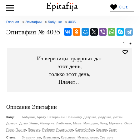
0 шт.
Главная
-->
Эпитафии
-->
Бабушке
-->
4035
Эпитафия № 4035
-
1
+
Из вереницы траурных дат
этот день,
только этот день,
Плачет…
Описание Эпитафии
Кому:
Бабушке
,
Брату
,
Ветеранам
,
Военному
,
Девушке
,
Дедушке
,
Детям
,
Дочери
,
Другу
,
Жене
,
Женщине
,
Любимым
,
Маме
,
Молодым
,
Мужу
,
Мужчине
,
Отцу
,
Папе
,
Парню
,
Подруге
,
Ребенку
,
Родителям
,
Самоубийце
,
Сестре
,
Сыну
Стиль:
Знаменитые
,
Известные
,
Красивые
,
Музыкальные
,
Светские