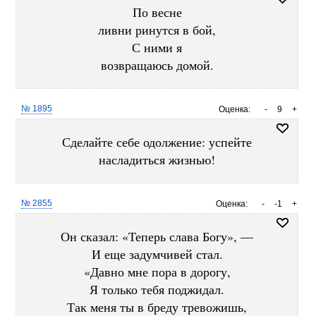
По весне
ливни ринутся в бой,
С ними я
возвращаюсь домой.
№ 1895
Оценка:
-
9
+
Сделайте себе одолжение: успейте
насладиться жизнью!
№ 2855
Оценка:
-
-1
+
Он сказал: «Теперь слава Богу», —
И еще задумчивей стал.
«Давно мне пора в дорогу,
Я только тебя поджидал.
Так меня ты в бреду тревожишь,