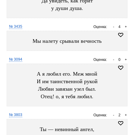
Да увидеть, как горит
у души душа.
№ 3435
Оценка:
-
4
+
Мы налету срывали вечность
№ 3094
Оценка:
-
0
+
А я любил его. Меж мной
И им таинственной рукой
Любви завязан узел был.
Отец! о, я тебя любил.
№ 3803
Оценка:
-
2
+
Ты — невинный ангел,