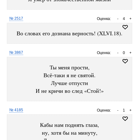
№ 2517
Оценка:
-
4
+
Во словах его дознана верность! (XLVI.18).
№ 3867
Оценка:
-
0
+
Ты меня прости,
Всё-таки я не святой.
Лучше отпусти
И не кричи во след «Стой!»
№ 4185
Оценка:
-
1
+
Кабы нам поднять глаза,
ну, хотя бы на минуту,