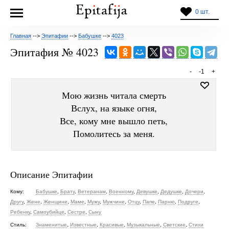
0 шт.
Главная
-->
Эпитафии
-->
Бабушке
-->
4023
Эпитафия № 4023
-
-1
+
Мою жизнь читала смерть
Вслух, на языке огня,
Все, кому мне вышло петь,
Помолитесь за меня.
Описание Эпитафии
Кому:
Бабушке
,
Брату
,
Ветеранам
,
Военному
,
Девушке
,
Дедушке
,
Дочери
,
Другу
,
Жене
,
Женщине
,
Маме
,
Мужу
,
Мужчине
,
Отцу
,
Папе
,
Парню
,
Подруге
,
Ребенку
,
Самоубийце
,
Сестре
,
Сыну
Стиль:
Знаменитые
,
Известные
,
Красивые
,
Музыкальные
,
Светские
,
Стихи