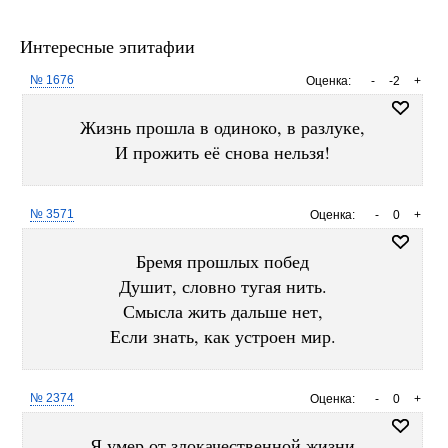
Интересные эпитафии
№ 1676
Оценка:
-
-2
+
Жизнь прошла в одиноко, в разлуке,
И прожить её снова нельзя!
№ 3571
Оценка:
-
0
+
Бремя прошлых побед
Душит, словно тугая нить.
Смысла жить дальше нет,
Если знать, как устроен мир.
№ 2374
Оценка:
-
0
+
Я умер от злокачественной жизни