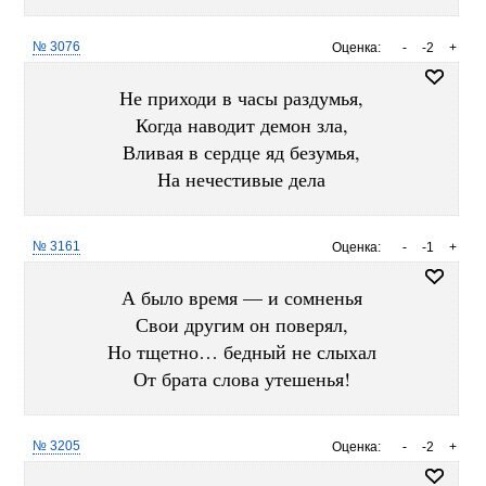
№ 3076
Оценка:
-
-2
+
Не приходи в часы раздумья,
Когда наводит демон зла,
Вливая в сердце яд безумья,
На нечестивые дела
№ 3161
Оценка:
-
-1
+
А было время — и сомненья
Свои другим он поверял,
Но тщетно… бедный не слыхал
От брата слова утешенья!
№ 3205
Оценка:
-
-2
+