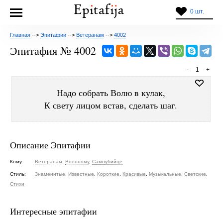
0 шт.
Главная
-->
Эпитафии
-->
Ветеранам
-->
4002
Эпитафия № 4002
-
1
+
Надо собрать Волю в кулак,
К свету лицом встав, сделать шаг.
Описание Эпитафии
Кому:
Ветеранам
,
Военному
,
Самоубийце
Стиль:
Знаменитые
,
Известные
,
Короткие
,
Красивые
,
Музыкальные
,
Светские
,
Стихи
Интересные эпитафии