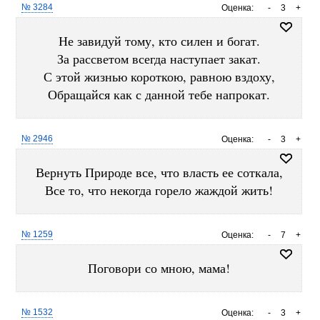
№ 3284
Оценка:
-
3
+
Не завидуй тому, кто силен и богат.
За рассветом всегда наступает закат.
С этой жизнью короткою, равною вздоху,
Обращайся как с данной тебе напрокат.
№ 2946
Оценка:
-
3
+
Вернуть Природе все, что власть ее соткала,
Все то, что некогда горело жаждой жить!
№ 1259
Оценка:
-
7
+
Поговори со мною, мама!
№ 1532
Оценка:
-
3
+