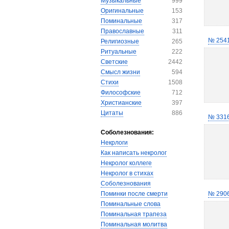
Музыкальные
999
Оригинальные
153
Поминальные
317
Православные
311
№ 254
Религиозные
265
Ритуальные
222
Светские
2442
Смысл жизни
594
Стихи
1508
Философские
712
Христианские
397
Цитаты
886
№ 331
Соболезнования:
Некрлоги
Как написать некролог
Некролог коллеге
Некролог в стихах
Соболезнования
Поминки после смерти
№ 290
Поминальные слова
Поминальная трапеза
Поминальная молитва