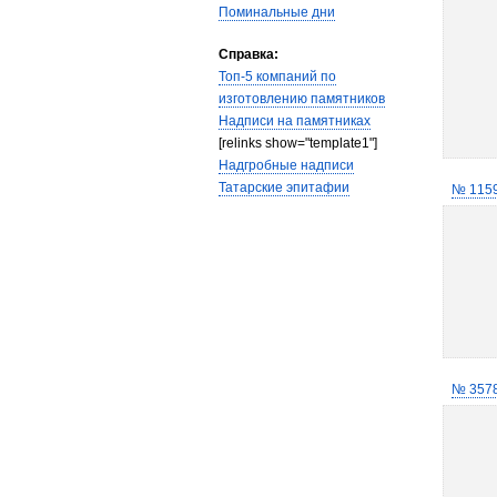
Поминальные дни
Справка:
Топ-5 компаний по
изготовлению памятников
Надписи на памятниках
[relinks show="template1"]
Надгробные надписи
Татарские эпитафии
№ 115
№ 357