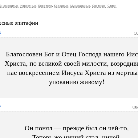
Знаменитые
,
Известные
,
Короткие
,
Красивые
,
Музыкальные
,
Светские
,
Стихи
есные эпитафии
4
Оц
Благословен Бог и Отец Господа нашего Иис
Христа, по великой своей милости, возроди
нас воскресением Иисуса Христа из мертвы
упованию живому!
2
Оц
Он понял — прежде был он чей-то,
Теперь же нищий стал, ничей.