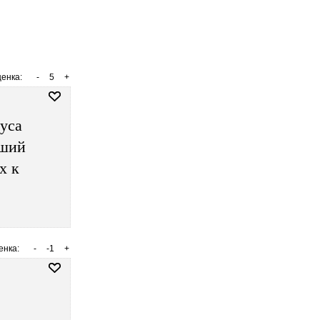
енка:
-
5
+
уса
вший
х к
енка:
-
-1
+