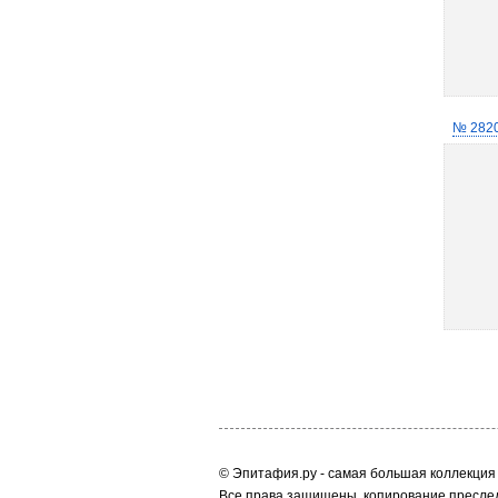
№ 282
© Эпитафия.ру - самая большая коллекция 
Все права защищены, копирование преслед