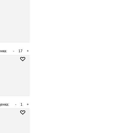
нка:
-
17
+
енка:
-
1
+