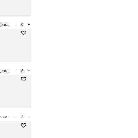
енка:
-
0
+
енка:
-
8
+
енка:
-
-2
+