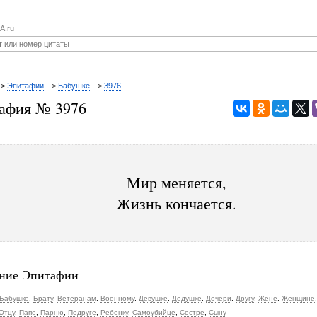
A.ru
->
Эпитафии
-->
Бабушке
-->
3976
афия № 3976
Мир меняется,
Жизнь кончается.
ние Эпитафии
Бабушке
,
Брату
,
Ветеранам
,
Военному
,
Девушке
,
Дедушке
,
Дочери
,
Другу
,
Жене
,
Женщине
Отцу
,
Папе
,
Парню
,
Подруге
,
Ребенку
,
Самоубийце
,
Сестре
,
Сыну