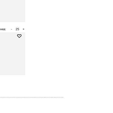
нка:
-
25
+