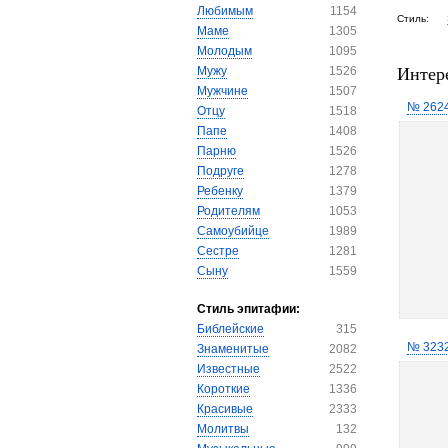
Любимым
1154
Стиль:
Маме
1305
Молодым
1095
Интер
Мужу
1526
Мужчине
1507
№ 262
Отцу
1518
Папе
1408
Парню
1526
Подруге
1278
Ребенку
1379
Родителям
1053
Самоубийце
1989
Сестре
1281
Сыну
1559
Стиль эпитафии:
Библейские
315
№ 323
Знаменитые
2082
Известные
2522
Короткие
1336
Красивые
2333
Молитвы
132