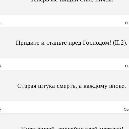
1
Оц
Придите и станьте пред Господом! (II.2).
6
Оц
Старая штука смерть, а каждому внове.
6
Оц
Живи живой, спокойно тлей мертвец!