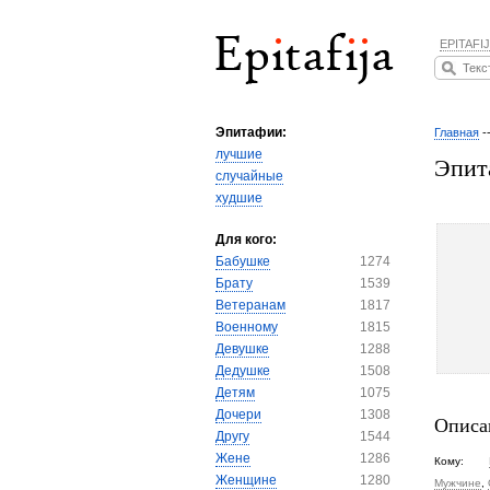
EPITAFIJ
Эпитафии:
Главная
-
лучшие
Эпит
случайные
худшие
Для кого:
Бабушке
1274
Брату
1539
Ветеранам
1817
Военному
1815
Девушке
1288
Дедушке
1508
Детям
1075
Дочери
1308
Описа
Другу
1544
Жене
1286
Кому:
Женщине
1280
Мужчине
,