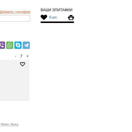
ВАШИ ЭПИТАФИИ
Добавить эпитафию
0 шт.
-
7
+
,
Маме
,
Мужу
,