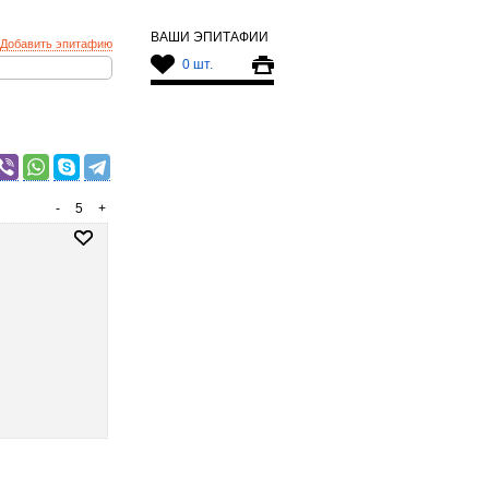
ВАШИ ЭПИТАФИИ
Добавить эпитафию
0 шт.
-
5
+