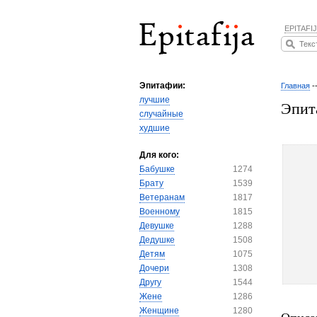
EPITAFIJ
Эпитафии:
Главная
-
лучшие
Эпит
случайные
худшие
Для кого:
Бабушке
1274
Брату
1539
Ветеранам
1817
Военному
1815
Девушке
1288
Дедушке
1508
Детям
1075
Дочери
1308
Другу
1544
Жене
1286
Женщине
1280