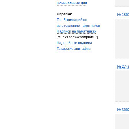
Поминальные дни
Справка:
№ 186
Топ-5 компаний по
изготовлению памятников
Надписи на памятниках
[relinks show="template1"]
Надгробные надписи
Татарские эпитафии
№ 274
№ 366