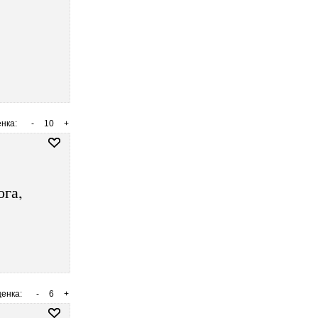
нка:
-
10
+
ога,
енка:
-
6
+