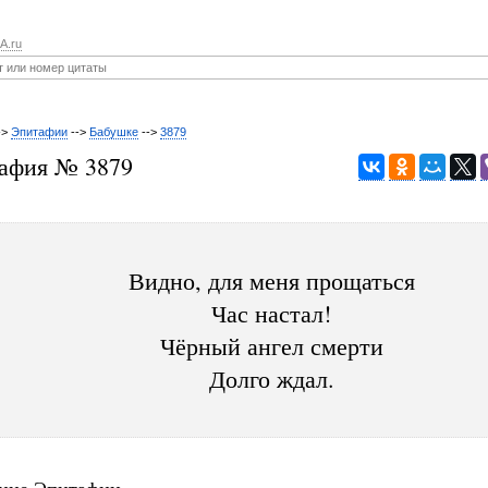
A.ru
->
Эпитафии
-->
Бабушке
-->
3879
афия № 3879
Видно, для меня прощаться
Час настал!
Чёрный ангел смерти
Долго ждал.