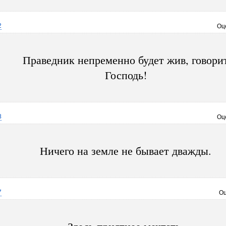
2
Оц
Праведник непременно будет жив, говори
Господь!
8
Оц
Ничего на земле не бывает дважды.
7
Оц