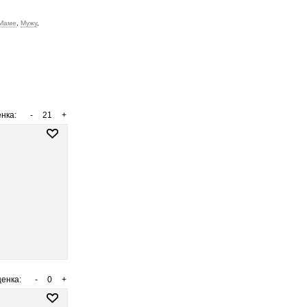
Маме
,
Мужу
,
нка:
-
21
+
енка:
-
0
+