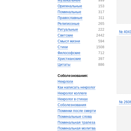
Музыкальные
999
Оригинальные
153
Поминальные
317
Православные
311
Религиозные
265
Ритуальные
222
№ 404
Светские
2442
Смысл жизни
594
Стихи
1508
Философские
712
Христианские
397
Цитаты
886
Соболезнования:
Некрлоги
Как написать некролог
Некролог коллеге
Некролог в стихах
№ 260
Соболезнования
Поминки после смерти
Поминальные слова
Поминальная трапеза
Поминальная молитва