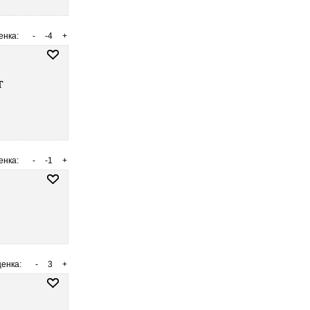
енка:
-
-4
+
т
енка:
-
-1
+
енка:
-
3
+