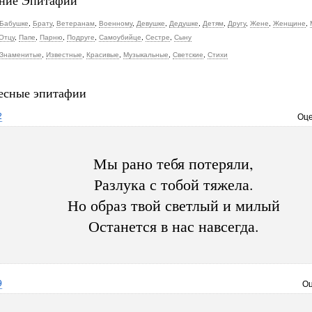
ние Эпитафии
Бабушке
,
Брату
,
Ветеранам
,
Военному
,
Девушке
,
Дедушке
,
Детям
,
Другу
,
Жене
,
Женщине
,
Отцу
,
Папе
,
Парню
,
Подруге
,
Самоубийце
,
Сестре
,
Сыну
Знаменитые
,
Известные
,
Красивые
,
Музыкальные
,
Светские
,
Стихи
есные эпитафии
2
Оце
Мы рано тебя потеряли,
Разлука с тобой тяжела.
Но образ твой светлый и милый
Останется в нас навсегда.
9
Оц