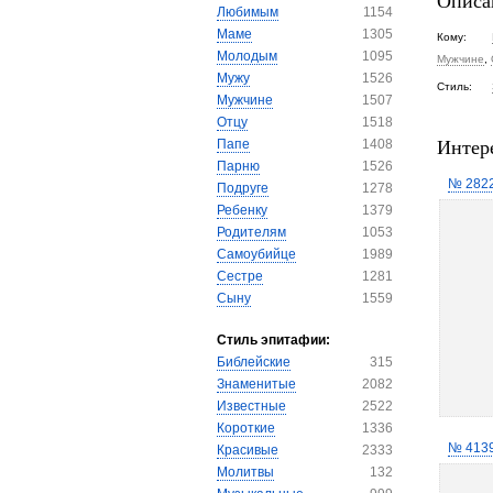
Описа
Любимым
1154
Маме
1305
Кому:
Молодым
1095
Мужчине
,
Мужу
1526
Стиль:
Мужчине
1507
Отцу
1518
Интер
Папе
1408
Парню
1526
№ 282
Подруге
1278
Ребенку
1379
Родителям
1053
Самоубийце
1989
Сестре
1281
Сыну
1559
Стиль эпитафии:
Библейские
315
Знаменитые
2082
Известные
2522
Короткие
1336
№ 413
Красивые
2333
Молитвы
132