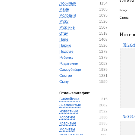
Описа
Любимым
1154
Маме
1305
Кому:
Молодым
1095
Стиль:
Мужу
1526
Мужчине
1507
Интер
Отцу
1518
Папе
1408
№ 325
Парню
1526
Подруге
1278
Ребенку
1379
Родителям
1053
Самоубийце
1989
Сестре
1281
Сыну
1559
Стиль эпитафии:
Библейские
315
Знаменитые
2082
Известные
2522
№ 391
Короткие
1336
Красивые
2333
Молитвы
132