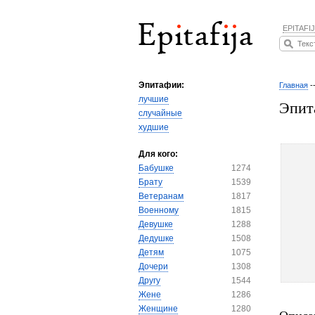
EPITAFIJ
Эпитафии:
Главная
-
лучшие
Эпит
случайные
худшие
Для кого:
Бабушке
1274
Брату
1539
Ветеранам
1817
Военному
1815
Девушке
1288
Дедушке
1508
Детям
1075
Дочери
1308
Другу
1544
Жене
1286
Женщине
1280