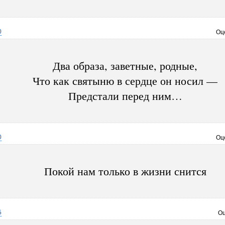
0
Оц
Два образа, заветные, родные,
Что как святыню в сердце он носил —
Предстали перед ним…
0
Оц
Покой нам только в жизни снится
5
Оц