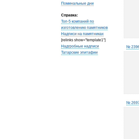
Поминальные дни
Справка:
Топ-5 компаний по
изготовлению памятников
Надписи на памятниках
[relinks show="template1"]
Надгробные надписи
№ 239
Татарские эпитафии
№ 269