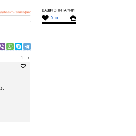
ВАШИ ЭПИТАФИИ
Добавить эпитафию
0 шт.
-
-1
+
о.