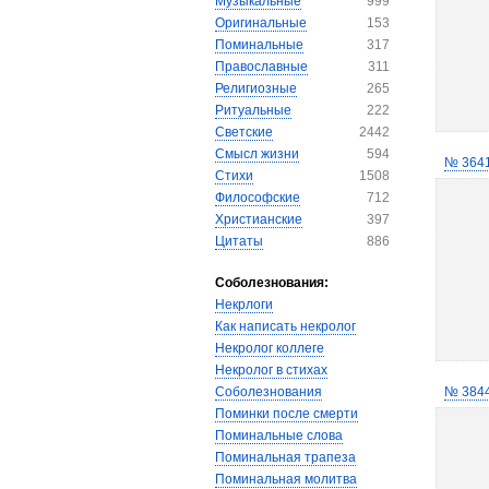
Музыкальные
999
Оригинальные
153
Поминальные
317
Православные
311
Религиозные
265
Ритуальные
222
Светские
2442
Смысл жизни
594
№ 364
Стихи
1508
Философские
712
Христианские
397
Цитаты
886
Соболезнования:
Некрлоги
Как написать некролог
Некролог коллеге
Некролог в стихах
Соболезнования
№ 384
Поминки после смерти
Поминальные слова
Поминальная трапеза
Поминальная молитва