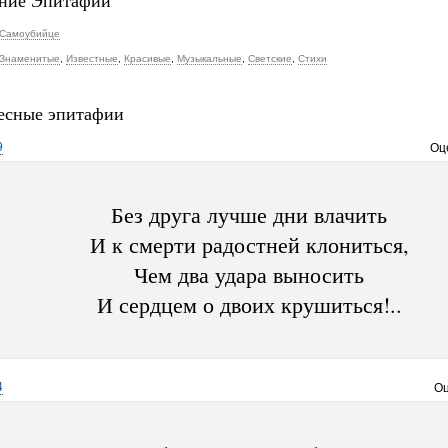
ние Эпитафии
Самоубийце
Знаменитые
,
Известные
,
Красивые
,
Музыкальные
,
Светские
,
Стихи
есные эпитафии
9
Оц
Без друга лучше дни влачить
И к смерти радостней клониться,
Чем два удара выносить
И сердцем о двоих крушиться!..
4
Оц