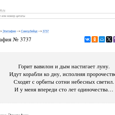
A.ru
->
Эпитафии
-->
Самоубийце
-->
3737
афия № 3737
Горит вавилон и дым настигает луну.
Идут корабли ко дну, исполняя пророчеств
Сходят с орбиты сотни небесных светил.
И у меня впереди сто лет одиночества…