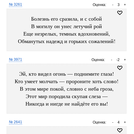
№ 3261
Оценка:
-
3
+
Болезнь его сразила, и с собой
В могилу он унес летучий рой
Еще незрелых, темных вдохновений,
Обманутых надежд и горьких сожалений!
№ 3971
Оценка:
-
-2
+
Эй, кто видел огонь — поднимите глаза!
Кто умеет молчать — пророните хоть слово!
В этом мире покой, словно с неба гроза,
Этот мир породила скупая слеза —
Никогда и нигде не найдёте его вы!
№ 2641
Оценка:
-
4
+