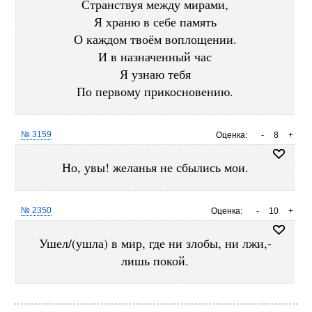
Странствуя между мирами,
Я храню в себе память
О каждом твоём воплощении.
И в назначенный час
Я узнаю тебя
По первому прикосновению.
№ 3159
Оценка:
-
8
+
Но, увы! желанья не сбылись мои.
№ 2350
Оценка:
-
10
+
Ушел/(ушла) в мир, где ни злобы, ни лжи,-
лишь покой.