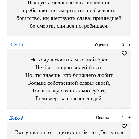
Вся суета человеческая. велика не
пребывают по смерти: не пребыеваеть
богатство, ни шествуетъ слава: пришедшей
бо смерти, сия вся потребишася.
№ 3065
Оценка:
-
-3
+
Не хочу я сказать, что твой брат
Не был гордою волей богат,
Но, ты знаешь: кто ближнего любит
Больше собственной славы своей,
Тот и славу сознательно губит,
Если жертва спасает людей.
№ 2038
Оценка:
-
1
+
Вот ушел и я от тщетности бытия (Вот ушла