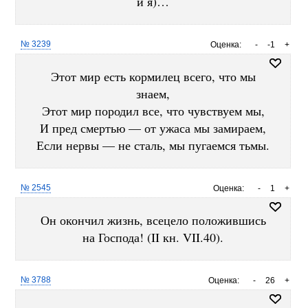
и я)…
№ 3239
Оценка:
-
-1
+
Этот мир есть кормилец всего, что мы
знаем,
Этот мир породил все, что чувствуем мы,
И пред смертью — от ужаса мы замираем,
Если нервы — не сталь, мы пугаемся тьмы.
№ 2545
Оценка:
-
1
+
Он окончил жизнь, всецело положившись
на Господа! (II кн. VII.40).
№ 3788
Оценка:
-
26
+