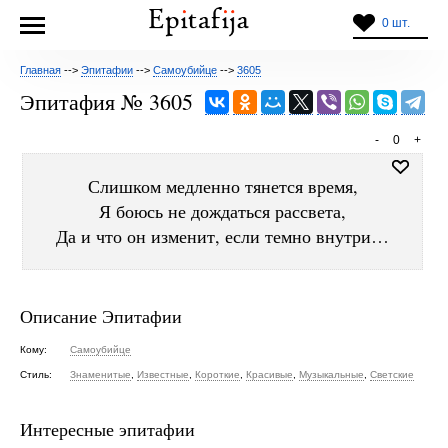
0 шт.
Главная
-->
Эпитафии
-->
Самоубийце
-->
3605
Эпитафия № 3605
-
0
+
Слишком медленно тянется время,
Я боюсь не дождаться рассвета,
Да и что он изменит, если темно внутри…
Описание Эпитафии
Кому:
Самоубийце
Стиль:
Знаменитые
,
Известные
,
Короткие
,
Красивые
,
Музыкальные
,
Светские
Интересные эпитафии