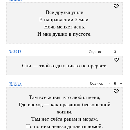
Все друзья ушли
В направлении Земли.
Ночь меняет день.
И мне душно в пустоте.
№ 2917
Оценка:
-
-3
+
Спи — твой отдых никто не прервет.
№ 3832
Оценка:
-
6
+
Там все живы, кто любил меня,
Где восход — как праздник бесконечной
жизни,
Там нет счёта рекам и морям,
Но по ним нельзя доплыть домой.