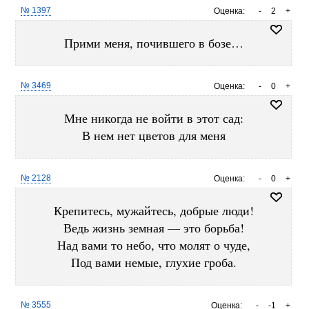
№ 1397
Оценка:
-
2
+
Прими меня, почившего в бозе…
№ 3469
Оценка:
-
0
+
Мне никогда не войти в этот сад:
В нем нет цветов для меня
№ 2128
Оценка:
-
0
+
Крепитесь, мужайтесь, добрые люди!
Ведь жизнь земная — это борьба!
Над вами то небо, что молят о чуде,
Под вами немые, глухие гроба.
№ 3555
Оценка:
-
-1
+