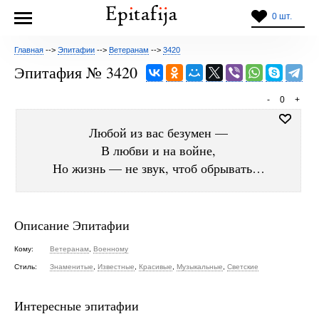
0 шт.
Главная
-->
Эпитафии
-->
Ветеранам
-->
3420
Эпитафия № 3420
-
0
+
Любой из вас безумен —
В любви и на войне,
Но жизнь — не звук, чтоб обрывать…
Описание Эпитафии
Кому:
Ветеранам
,
Военному
Стиль:
Знаменитые
,
Известные
,
Красивые
,
Музыкальные
,
Светские
Интересные эпитафии