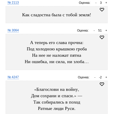
№ 2113
Оценка:
-
3
+
Как сладостна была с тобой земля!
№ 3064
Оценка:
-
51
+
А теперь его слава прочна:
Под холодною крышкою гроба
На нее не наложат пятна
Ни ошибка, ни сила, ни злоба…
№ 4247
Оценка:
-
-2
+
«Благослови на войну,
Дом сохрани и спаси.» —
Так собирались в поход
Ратные люди Руси.