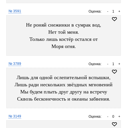
№ 3591
Оценка:
-
1
+
Не роняй снежинки в сумрак вод,
Нет той меня.
Только лишь костёр остался от
Моря огня.
№ 3789
Оценка:
-
1
+
Лишь для одной ослепительной вспышки,
Лишь ради нескольких звёздных мгновений
Мы будем плыть друг другу на встречу
Сквозь бесконечность и океаны забвения.
№ 3149
Оценка:
-
0
+