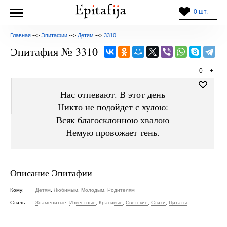
0 шт.
Главная
-->
Эпитафии
-->
Детям
-->
3310
Эпитафия № 3310
-
0
+
Нас отпевают. В этот день
Никто не подойдет с хулою:
Всяк благосклонною хвалою
Немую провожает тень.
Описание Эпитафии
Кому:
Детям
,
Любимым
,
Молодым
,
Родителям
Стиль:
Знаменитые
,
Известные
,
Красивые
,
Светские
,
Стихи
,
Цитаты