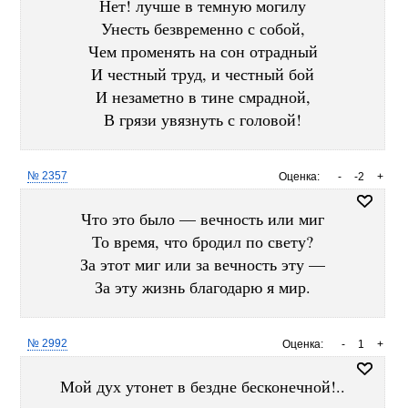
Нет! лучше в темную могилу
Унесть безвременно с собой,
Чем променять на сон отрадный
И честный труд, и честный бой
И незаметно в тине смрадной,
В грязи увязнуть с головой!
№ 2357
Оценка:
-
-2
+
Что это было — вечность или миг
То время, что бродил по свету?
За этот миг или за вечность эту —
За эту жизнь благодарю я мир.
№ 2992
Оценка:
-
1
+
Мой дух утонет в бездне бесконечной!..