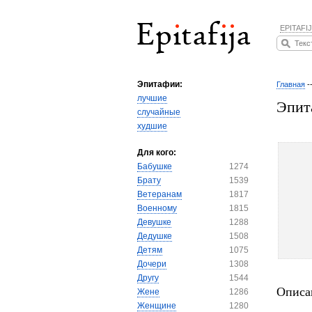
EPITAFIJ
Эпитафии:
Главная
-
лучшие
Эпит
случайные
худшие
Для кого:
Бабушке
1274
Брату
1539
Ветеранам
1817
Военному
1815
Девушке
1288
Дедушке
1508
Детям
1075
Дочери
1308
Другу
1544
Описа
Жене
1286
Женщине
1280