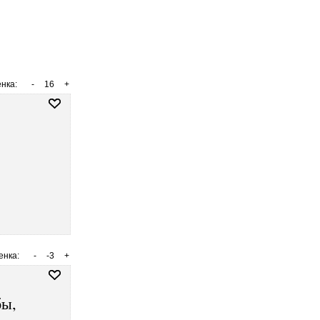
нка:
-
16
+
енка:
-
-3
+
бы,