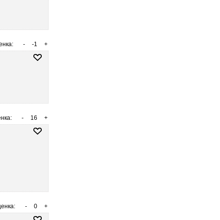
енка:
-
-1
+
нка:
-
16
+
енка:
-
0
+