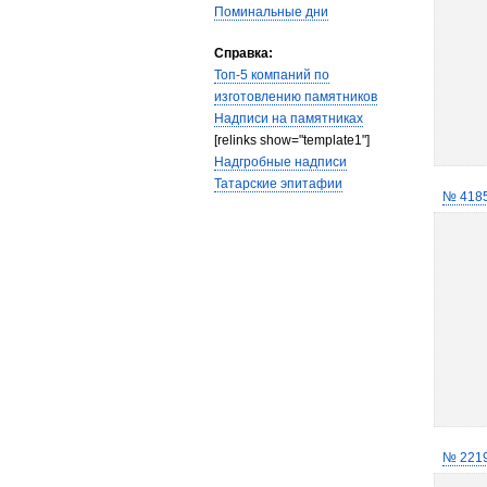
Поминальные дни
Справка:
Топ-5 компаний по
изготовлению памятников
Надписи на памятниках
[relinks show="template1"]
Надгробные надписи
Татарские эпитафии
№ 418
№ 221