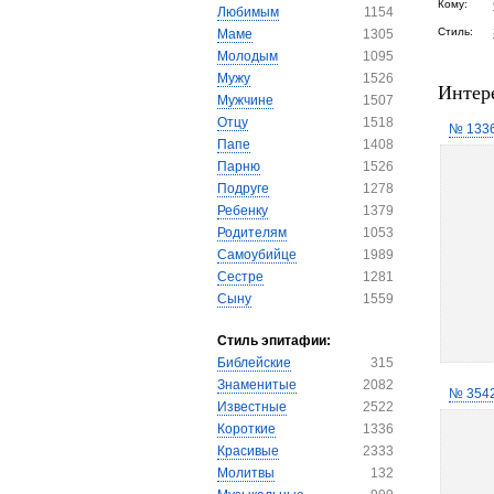
Кому:
Любимым
1154
Стиль:
Маме
1305
Молодым
1095
Мужу
1526
Интер
Мужчине
1507
Отцу
1518
№ 133
Папе
1408
Парню
1526
Подруге
1278
Ребенку
1379
Родителям
1053
Самоубийце
1989
Сестре
1281
Сыну
1559
Стиль эпитафии:
Библейские
315
Знаменитые
2082
№ 354
Известные
2522
Короткие
1336
Красивые
2333
Молитвы
132