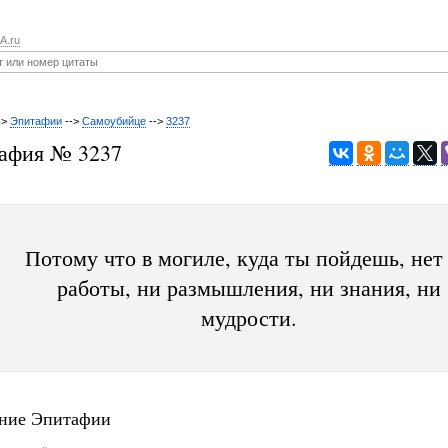
A.ru
->
Эпитафии
-->
Самоубийце
-->
3237
афия № 3237
Потому что в могиле, куда ты пойдешь, нет
работы, ни размышления, ни знания, ни
мудрости.
ние Эпитафии