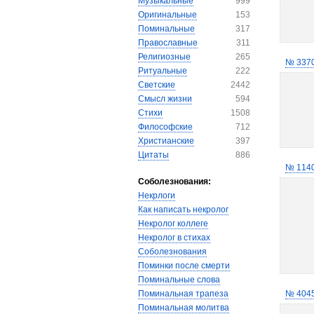
Музыкальные
999
Оригинальные
153
Поминальные
317
Православные
311
Религиозные
265
№ 337
Ритуальные
222
Светские
2442
Смысл жизни
594
Стихи
1508
Философские
712
Христианские
397
Цитаты
886
№ 114
Соболезнования:
Некрлоги
Как написать некролог
Некролог коллеге
Некролог в стихах
Соболезнования
Поминки после смерти
Поминальные слова
Поминальная трапеза
№ 404
Поминальная молитва