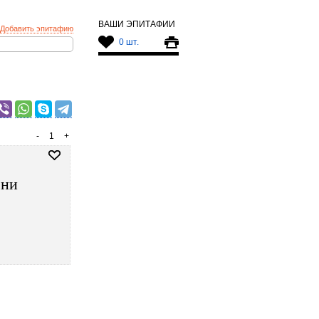
ВАШИ ЭПИТАФИИ
Добавить эпитафию
0 шт.
-
1
+
 ни