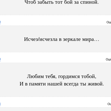
Чтоб забыть тот бой за спиной.
0
Оц
Исчез/исчезла в зеркале мира…
0
Оце
Любим тебя, гордимся тобой,
И в памяти нашей всегда ты живой.
5
Оц