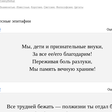
Самоубийце
Знаменитые
,
Известные
,
Короткие
,
Светские
,
Философские
,
Цитаты
есные эпитафии
6
Оце
Мы, дети и признательные внуки,
За все ее/его благодарим!
Переживая боль разлуки,
Мы память вечную храним!
2
Оц
Все трудней бежать — полжизни ты отдал 