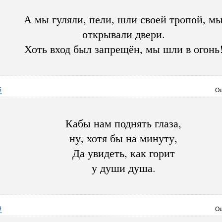
А мы гуляли, пели, шли своей тропой, м
открывали двери.
Хоть вход был запрещён, мы шли в огонь
5
Оц
Кабы нам поднять глаза,
ну, хотя бы на минуту,
Да увидеть, как горит
у души душа.
9
Оц