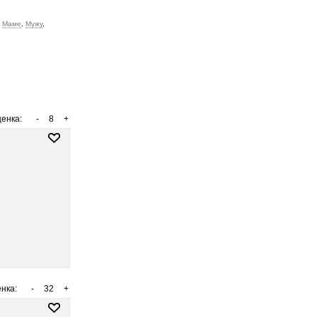
,
Маме
,
Мужу
,
енка:
-
8
+
нка:
-
32
+