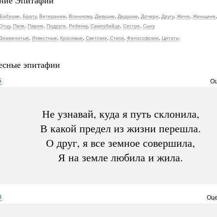
ние Эпитафии
Бабушке
,
Брату
,
Ветеранам
,
Военному
,
Девушке
,
Дедушке
,
Дочери
,
Другу
,
Жене
,
Женщине
Отцу
,
Папе
,
Парню
,
Подруге
,
Ребенку
,
Самоубийце
,
Сестре
,
Сыну
Знаменитые
,
Известные
,
Красивые
,
Светские
,
Стихи
,
Философские
,
Цитаты
есные эпитафии
5
Оц
Не узнавай, куда я путь склонила,
В какой предел из жизни перешла.
О друг, я все земное совершила,
Я на земле любила и жила.
0
Оце