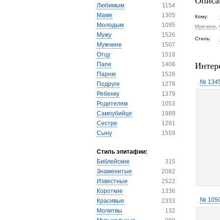
Описа
Любимым
1154
Маме
1305
Кому:
Молодым
1095
Мужчине
,
Мужу
1526
Стиль:
Мужчине
1507
Отцу
1518
Интер
Папе
1408
Парню
1526
№ 134
Подруге
1278
Ребенку
1379
Родителям
1053
Самоубийце
1989
Сестре
1281
Сыну
1559
Стиль эпитафии:
Библейские
315
Знаменитые
2082
Известные
2522
Короткие
1336
№ 105
Красивые
2333
Молитвы
132