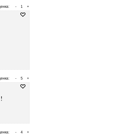
енка:
-
1
+
енка:
-
5
+
!
енка:
-
4
+