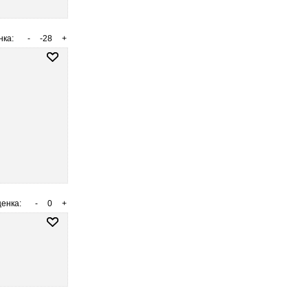
нка:
-
-28
+
енка:
-
0
+