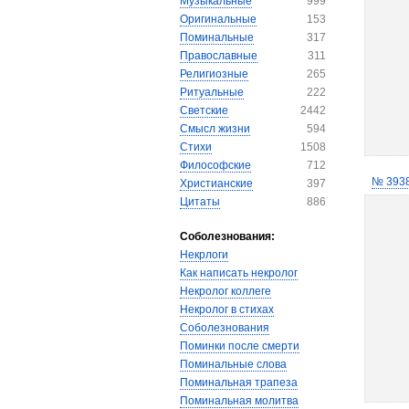
Музыкальные
999
Оригинальные
153
Поминальные
317
Православные
311
Религиозные
265
Ритуальные
222
Светские
2442
Смысл жизни
594
Стихи
1508
Философские
712
№ 393
Христианские
397
Цитаты
886
Соболезнования:
Некрлоги
Как написать некролог
Некролог коллеге
Некролог в стихах
Соболезнования
Поминки после смерти
Поминальные слова
Поминальная трапеза
Поминальная молитва