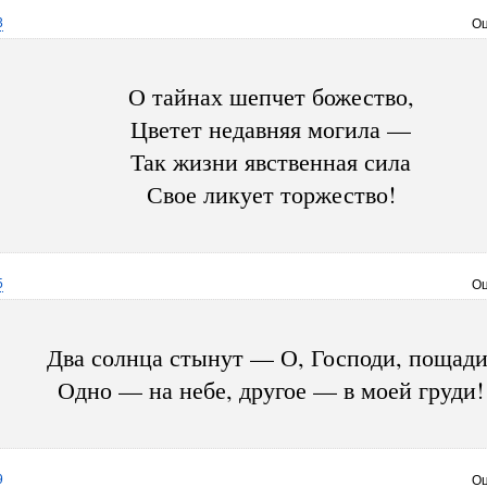
3
Оц
О тайнах шепчет божество,
Цветет недавняя могила —
Так жизни явственная сила
Свое ликует торжество!
5
Оц
Два солнца стынут — О, Господи, пощади
Одно — на небе, другое — в моей груди!
9
Оц