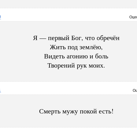
0
Оце
Я — первый Бог, что обречён
Жить под землёю,
Видеть агонию и боль
Творений рук моих.
1
Оц
Смерть мужу покой есть!