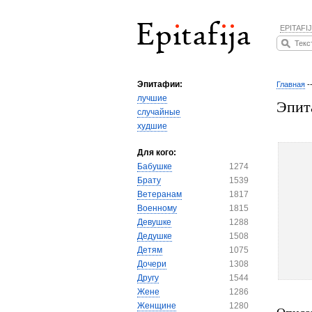
EPITAFIJ
Эпитафии:
Главная
-
лучшие
Эпит
случайные
худшие
Для кого:
Бабушке
1274
Брату
1539
Ветеранам
1817
Военному
1815
Девушке
1288
Дедушке
1508
Детям
1075
Дочери
1308
Другу
1544
Жене
1286
Женщине
1280