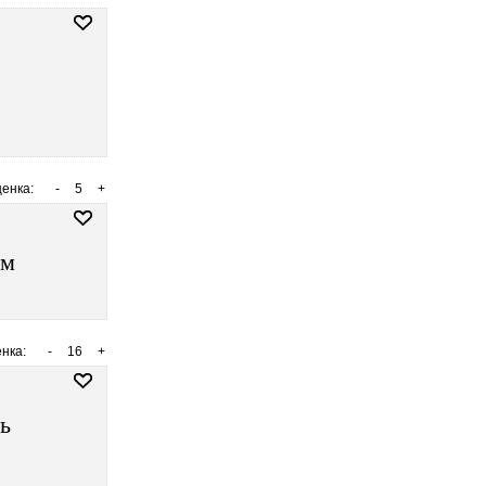
енка:
-
5
+
ем
нка:
-
16
+
ь