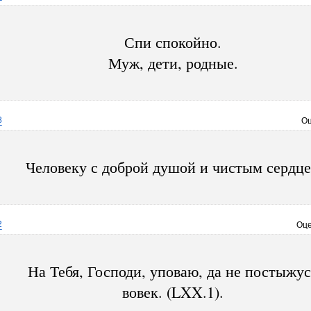
Спи спокойно.
Муж, дети, родные.
8
Оц
Человеку с доброй душой и чистым сердц
2
Оце
На Тебя, Господи, уповаю, да не постыжус
вовек. (LXX.1).