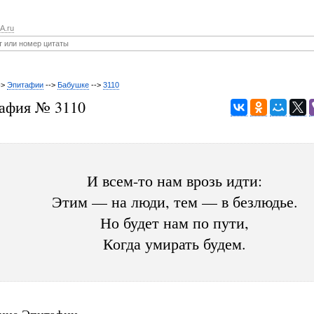
A.ru
->
Эпитафии
-->
Бабушке
-->
3110
афия № 3110
И всем-то нам врозь идти:
Этим — на люди, тем — в безлюдье.
Но будет нам по пути,
Когда умирать будем.