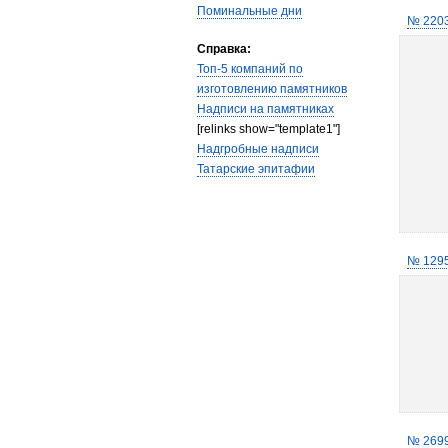
Поминальные дни
№ 220
Справка:
Топ-5 компаний по
изготовлению памятников
Надписи на памятниках
[relinks show="template1"]
Надгробные надписи
Татарские эпитафии
№ 129
№ 269