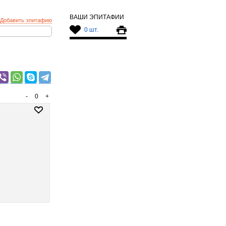
ВАШИ ЭПИТАФИИ
Добавить эпитафию
0 шт.
-
0
+