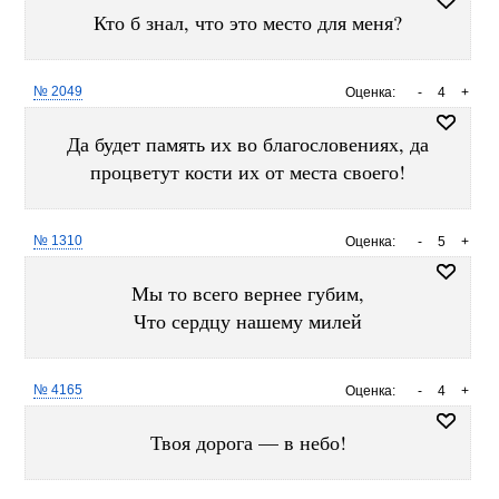
Кто б знал, что это место для меня?
№ 2049
Оценка:
-
4
+
Да будет память их во благословениях, да
процветут кости их от места своего!
№ 1310
Оценка:
-
5
+
Мы то всего вернее губим,
Что сердцу нашему милей
№ 4165
Оценка:
-
4
+
Твоя дорога — в небо!