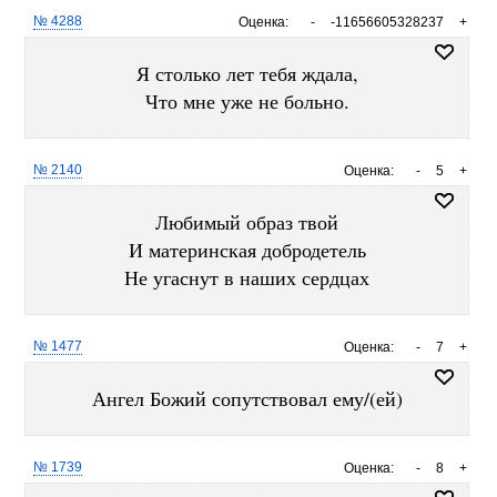
№ 4288
Оценка:
-
-11656605328237
+
Я столько лет тебя ждала,
Что мне уже не больно.
№ 2140
Оценка:
-
5
+
Любимый образ твой
И материнская добродетель
Не угаснут в наших сердцах
№ 1477
Оценка:
-
7
+
Ангел Божий сопутствовал ему/(ей)
№ 1739
Оценка:
-
8
+