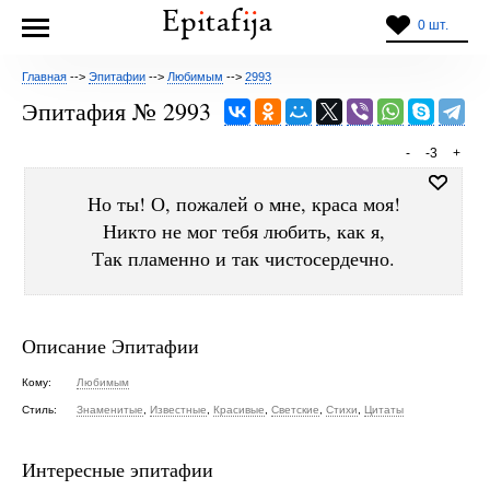
0 шт.
Главная
-->
Эпитафии
-->
Любимым
-->
2993
Эпитафия № 2993
-
-3
+
Но ты! О, пожалей о мне, краса моя!
Никто не мог тебя любить, как я,
Так пламенно и так чистосердечно.
Описание Эпитафии
Кому:
Любимым
Стиль:
Знаменитые
,
Известные
,
Красивые
,
Светские
,
Стихи
,
Цитаты
Интересные эпитафии