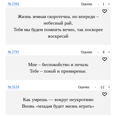
№ 2391
Оценка:
-
1
+
Жизнь земная скоротечна, но впереди –
небесный рай,
Тебя мы будем помнить вечно, так поскорее
воскресай
№ 2797
Оценка:
-
8
+
Мне – беспокойство и печаль
Тебе – покой и примиренье.
№ 3124
Оценка:
-
-12
+
Как умрешь — вокруг неукротимо
Вновь «младая будет жизнь играть»