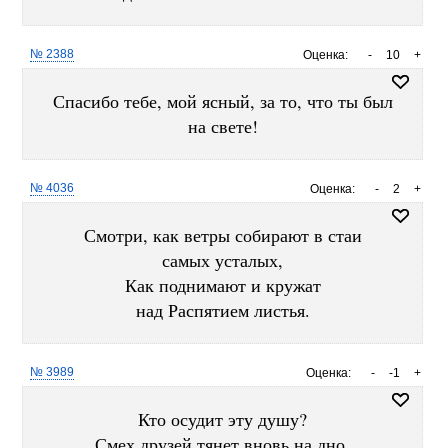
№ 2388
Оценка:
-
10
+
Спасибо тебе, мой ясный, за то, что ты был
на свете!
№ 4036
Оценка:
-
2
+
Смотри, как ветры собирают в стаи
самых усталых,
Как поднимают и кружат
над Распятием листья.
№ 3989
Оценка:
-
-1
+
Кто осудит эту душу?
Смех друзей тянет вновь на дно.