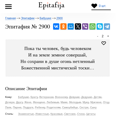
0 шт.
Главная
-->
Эпитафии
-->
Бабушке
-->
2900
Эпитафия № 2900
-
2
+
Пока ты человек, будь человеком
И на земле земное совершай,
Но сохрани в душе огонь нетленный
Божественной мистической тоски…
Описание Эпитафии
Кому:
Бабушке
,
Брату
,
Ветеранам
,
Военному
,
Девушке
,
Дедушке
,
Детям
,
Дочери
,
Другу
,
Жене
,
Женщине
,
Любимым
,
Маме
,
Молодым
,
Мужу
,
Мужчине
,
Отцу
,
Папе
,
Парню
,
Подруге
,
Ребенку
,
Родителям
,
Самоубийце
,
Сестре
,
Сыну
Стиль:
Знаменитые
,
Известные
,
Красивые
,
Светские
,
Стихи
,
Цитаты