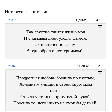
Интересные эпитафии
№ 3189
Оценка:
-
-47
+
Так грустно тлится жизнь моя
И с каждым днем уходит дымом,
Так постепенно гасну я
В однообразье нестерпимом!..
№ 3620
Оценка:
-
2
+
Продрогшая любовь бродила по пустым,
Холодным улицам в своём сиротском
платье.
Стояла у стены с протянутой рукой,
Просила то, чего никто не смог бы дать ей.