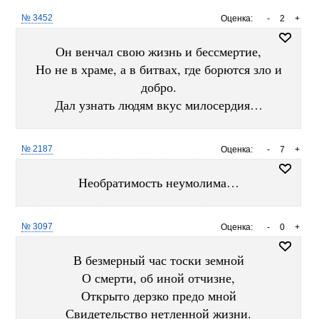
№ 3452
Оценка:
-
2
+
Он венчал свою жизнь и бессмертие,
Но не в храме, а в битвах, где борются зло и
добро.
Дал узнать людям вкус милосердия…
№ 2187
Оценка:
-
7
+
Необратимость неумолима…
№ 3097
Оценка:
-
0
+
В безмерный час тоски земной
О смерти, об иной отчизне,
Открыто дерзко предо мной
Свидетельство нетленной жизни.