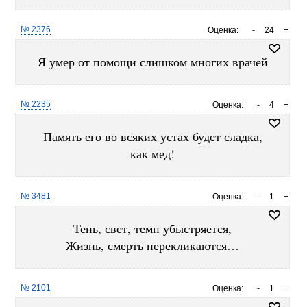
№ 2376
Оценка:
-
24
+
Я умер от помощи слишком многих врачей
№ 2235
Оценка:
-
4
+
Память его во всяких устах будет сладка,
как мед!
№ 3481
Оценка:
-
1
+
Тень, свет, темп убыстряется,
Жизнь, смерть перекликаются…
№ 2101
Оценка:
-
1
+