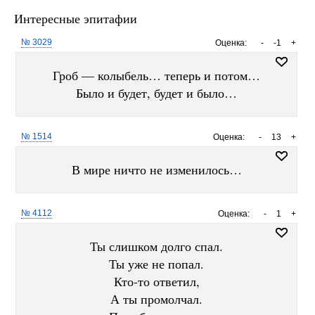
Интересные эпитафии
№ 3029
Оценка:
-
-1
+
Гроб — колыбель… теперь и потом…
Было и будет, будет и было…
№ 1514
Оценка:
-
13
+
В мире ничто не изменилось…
№ 4112
Оценка:
-
1
+
Ты слишком долго спал.
Ты уже не попал.
Кто-то ответил,
А ты промолчал.