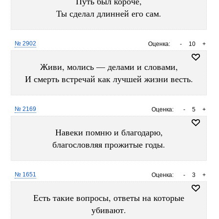
Путь был короче,
Ты сделал длинней его сам.
№ 2902
Оценка:
-
10
+
Живи, молись — делами и словами,
И смерть встречай как лучшей жизни весть.
№ 2169
Оценка:
-
5
+
Навеки помню и благодарю,
благословляя прожитые годы.
№ 1651
Оценка:
-
3
+
Есть такие вопросы, ответы на которые
убивают.