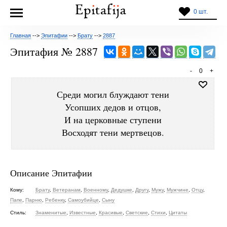
0 шт.
Главная
-->
Эпитафии
-->
Брату
-->
2887
Эпитафия № 2887
-
0
+
Среди могил блуждают тени
Усопших дедов и отцов,
И на церковные ступени
Восходят тени мертвецов.
Описание Эпитафии
Кому:
Брату
,
Ветеранам
,
Военному
,
Дедушке
,
Другу
,
Мужу
,
Мужчине
,
Отцу
,
Папе
,
Парню
,
Ребенку
,
Самоубийце
,
Сыну
Стиль:
Знаменитые
,
Известные
,
Красивые
,
Светские
,
Стихи
,
Цитаты