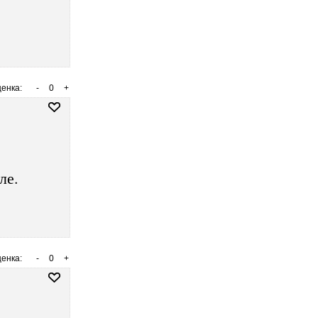
енка:
-
0
+
ле.
енка:
-
0
+