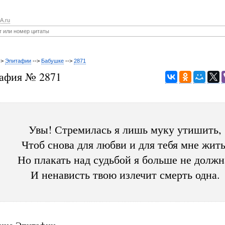
A.ru
->
Эпитафии
-->
Бабушке
-->
2871
афия № 2871
Увы! Стремилась я лишь муку утишить,
Чтоб снова для любви и для тебя мне жить
Но плакать над судьбой я больше не должн
И ненависть твою излечит смерть одна.