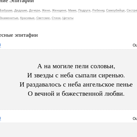
ние Эпитафии
Бабушке
,
Дедушке
,
Дочери
,
Жене
,
Женщине
,
Маме
,
Подруге
,
Ребенку
,
Самоубийце
,
Сестр
Знаменитые
,
Красивые
,
Светские
,
Стихи
,
Цитаты
есные эпитафии
8
Оц
А на могиле пели соловьи,
И звезды с неба сыпали сиренью.
И раздавалось с неба ангельское пенье
О вечной и божественной любви.
3
Оц