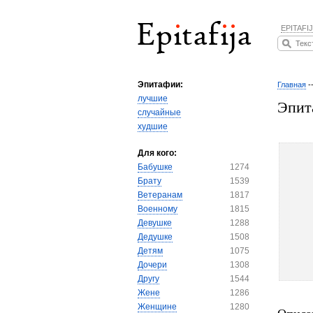
EPITAFIJ
Эпитафии:
Главная
-
лучшие
Эпит
случайные
худшие
Для кого:
Бабушке
1274
Брату
1539
Ветеранам
1817
Военному
1815
Девушке
1288
Дедушке
1508
Детям
1075
Дочери
1308
Другу
1544
Жене
1286
Женщине
1280