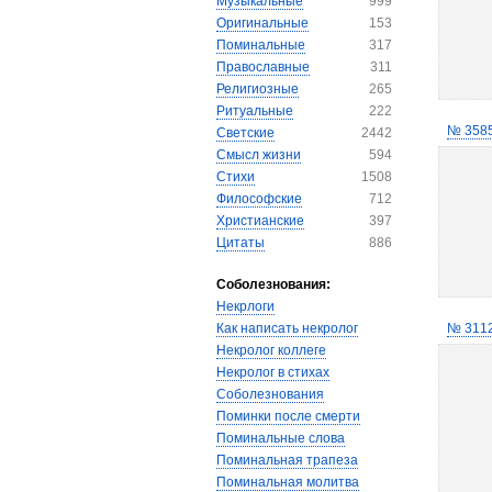
Музыкальные
999
Оригинальные
153
Поминальные
317
Православные
311
Религиозные
265
Ритуальные
222
№ 358
Светские
2442
Смысл жизни
594
Стихи
1508
Философские
712
Христианские
397
Цитаты
886
Соболезнования:
Некрлоги
Как написать некролог
№ 311
Некролог коллеге
Некролог в стихах
Соболезнования
Поминки после смерти
Поминальные слова
Поминальная трапеза
Поминальная молитва