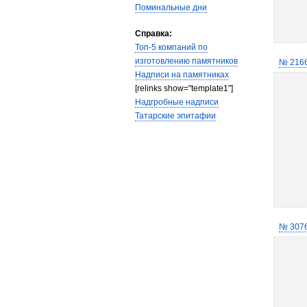
Поминальные дни
Справка:
Топ-5 компаний по
изготовлению памятников
№ 216
Надписи на памятниках
[relinks show="template1"]
Надгробные надписи
Татарские эпитафии
№ 307