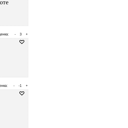
оте
енка:
-
3
+
енка:
-
-1
+