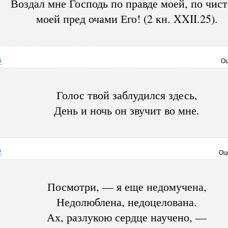
Воздал мне Господь по правде моей, по чист
моей пред очами Его! (2 кн. XXII.25).
5
Оц
Голос твой заблудился здесь,
День и ночь он звучит во мне.
2
Оц
Посмотри, — я еще недомучена,
Недолюблена, недоцелована.
Ах, разлукою сердце научено, —