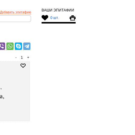
ВАШИ ЭПИТАФИИ
Добавить эпитафию
0 шт.
-
1
+
.
а,