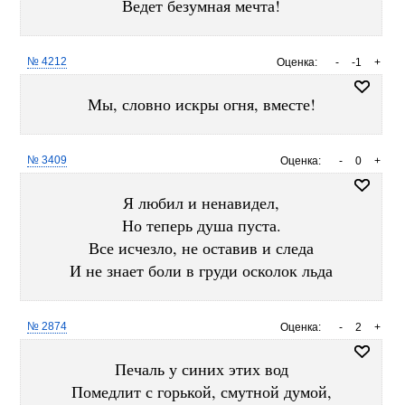
Ведет безумная мечта!
№ 4212
Оценка:
-
-1
+
Мы, словно искры огня, вместе!
№ 3409
Оценка:
-
0
+
Я любил и ненавидел,
Но теперь душа пуста.
Все исчезло, не оставив и следа
И не знает боли в груди осколок льда
№ 2874
Оценка:
-
2
+
Печаль у синих этих вод
Помедлит с горькой, смутной думой,