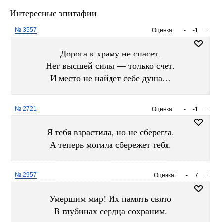
Интересные эпитафии
№ 3557
Оценка:
-
-1
+
Дорога к храму не спасет.
Нет высшей силы — только счет.
И место не найдет себе душа…
№ 2721
Оценка:
-
-1
+
Я тебя взрастила, но не сберегла.
А теперь могила сбережет тебя.
№ 2957
Оценка:
-
7
+
Умершим мир! Их память свято
В глубинах сердца сохраним.