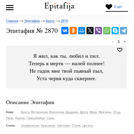
0 шт.
Главная
-->
Эпитафии
-->
Брату
-->
2870
Эпитафия № 2870
-
3
+
Я жил, как ты, любил и пил.
Теперь я мертв — налей полнее!
Не гадок мне твой пьяный пыл,
Уста червя куда сквернее.
Описание Эпитафии
Кому:
Брату
,
Ветеранам
,
Военному
,
Дедушке
,
Другу
,
Мужу
,
Мужчине
,
Отцу
,
Папе
,
Парню
,
Самоубийце
,
Сыну
Стиль:
Знаменитые
,
Красивые
,
Светские
,
Стихи
,
Цитаты