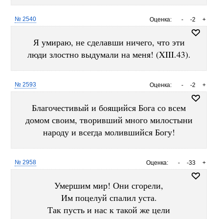
№ 2540
Оценка:
-
-2
+
Я умираю, не сделавши ничего, что эти
люди злостно выдумали на меня! (XIII.43).
№ 2593
Оценка:
-
-2
+
Благочестивый и боящийся Бога со всем
домом своим, творивший много милостыни
народу и всегда молившийся Богу!
№ 2958
Оценка:
-
-33
+
Умершим мир! Они сгорели,
Им поцелуй спалил уста.
Так пусть и нас к такой же цели