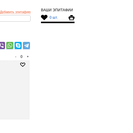
ВАШИ ЭПИТАФИИ
Добавить эпитафию
0 шт.
-
0
+