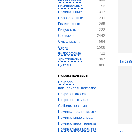
Музыкальные
999
Оригинальные
153
Поминальные
317
Православные
311
Религиозные
265
Ритуальные
222
Светские
2442
Смысл жизни
594
Стихи
1508
Философские
712
Христианские
397
№ 288
Цитаты
886
Соболезнования:
Некрлоги
Как написать некролог
Некролог коллеге
Некролог в стихах
Соболезнования
Поминки после смерти
Поминальные слова
Поминальная трапеза
Поминальная молитва