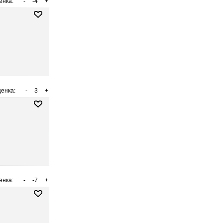
енка:
-
-4
+
енка:
-
3
+
енка:
-
-7
+