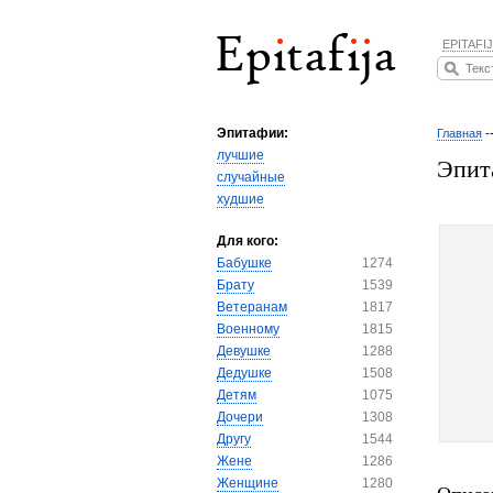
EPITAFIJ
Эпитафии:
Главная
-
лучшие
Эпит
случайные
худшие
Для кого:
Бабушке
1274
Брату
1539
Ветеранам
1817
Военному
1815
Девушке
1288
Дедушке
1508
Детям
1075
Дочери
1308
Другу
1544
Жене
1286
Женщине
1280