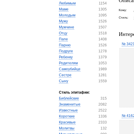
Описа
Любимым
1154
Маме
1305
Кому:
Молодым
1095
Стиль:
Мужу
1526
Мужчине
1507
Интер
Отцу
1518
Папе
1408
№ 342
Парню
1526
Подруге
1278
Ребенку
1379
Родителям
1053
Самоубийце
1989
Сестре
1281
Сыну
1559
Стиль эпитафии:
Библейские
315
Знаменитые
2082
Известные
2522
№ 416
Короткие
1336
Красивые
2333
Молитвы
132