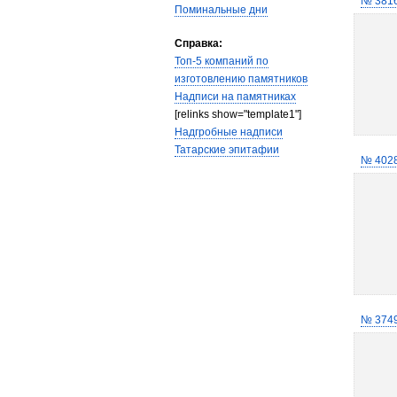
№ 381
Поминальные дни
Справка:
Топ-5 компаний по
изготовлению памятников
Надписи на памятниках
[relinks show="template1"]
Надгробные надписи
Татарские эпитафии
№ 402
№ 374