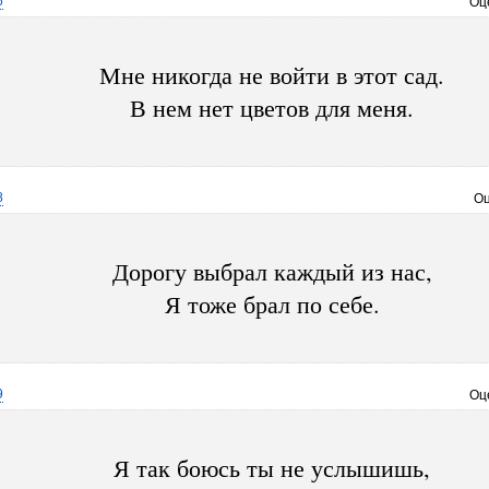
6
Оц
Мне никогда не войти в этот сад.
В нем нет цветов для меня.
8
Оц
Дорогу выбрал каждый из нас,
Я тоже брал по себе.
9
Оц
Я так боюсь ты не услышишь,