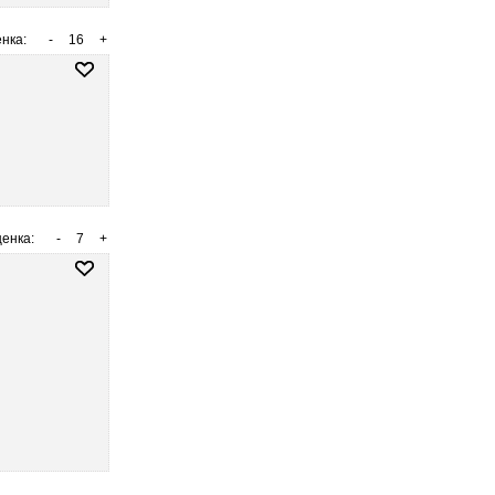
нка:
-
16
+
енка:
-
7
+