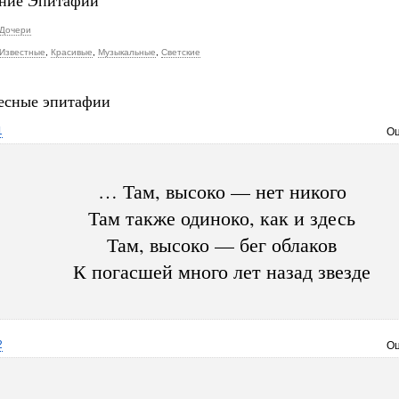
ние Эпитафии
Дочери
Известные
,
Красивые
,
Музыкальные
,
Светские
есные эпитафии
1
Оц
… Там, высоко — нет никого
Там также одиноко, как и здесь
Там, высоко — бег облаков
К погасшей много лет назад звезде
2
Оц