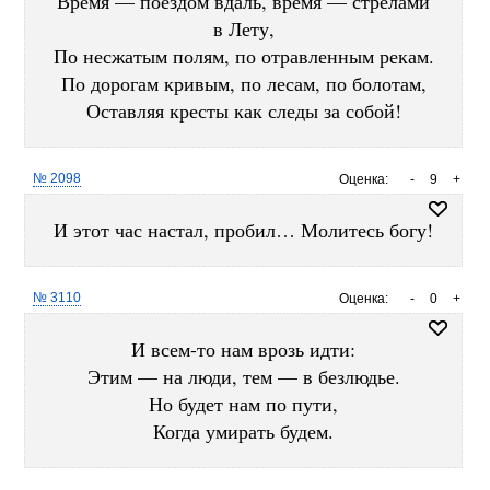
Время — поездом вдаль, время — стрелами
в Лету,
По несжатым полям, по отравленным рекам.
По дорогам кривым, по лесам, по болотам,
Оставляя кресты как следы за собой!
№ 2098
Оценка:
-
9
+
И этот час настал, пробил… Молитесь богу!
№ 3110
Оценка:
-
0
+
И всем-то нам врозь идти:
Этим — на люди, тем — в безлюдье.
Но будет нам по пути,
Когда умирать будем.