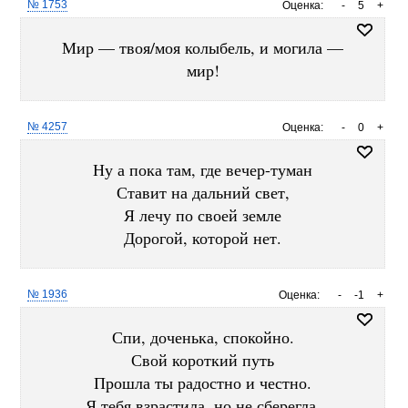
№ 1753
Оценка:
-
5
+
Мир — твоя/моя колыбель, и могила —
мир!
№ 4257
Оценка:
-
0
+
Ну а пока там, где вечер-туман
Ставит на дальний свет,
Я лечу по своей земле
Дорогой, которой нет.
№ 1936
Оценка:
-
-1
+
Спи, доченька, спокойно.
Свой короткий путь
Прошла ты радостно и честно.
Я тебя взрастила, но не сберегла.