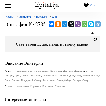
0 шт.
Главная
-->
Эпитафии
-->
Бабушке
-->
2785
Эпитафия № 2785
-
47
+
Свет твоей душе, память твоему имени.
Описание Эпитафии
Кому:
Бабушке
,
Брату
,
Ветеранам
,
Военному
,
Девушке
,
Дедушке
,
Детям
,
Дочери
,
Другу
,
Жене
,
Женщине
,
Любимым
,
Маме
,
Молодым
,
Мужу
,
Мужчине
,
Отцу
,
Папе
,
Парню
,
Подруге
,
Ребенку
,
Родителям
,
Самоубийце
,
Сестре
,
Сыну
Стиль:
Известные
,
Короткие
,
Красивые
,
Светские
Интересные эпитафии