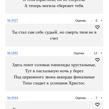
А теперь могила сбережет тебя.
№ 3427
Оценка:
-
0
+
Ты стал сам себе судьей, но смерть твоя не в
счет
№ 1692
Оценка:
-
12
+
Здесь поют соловьи панихиды хрустальные,
Тут в пасхальную ночь у берез
Под церковного звона аккорды финальные
Тихо сходит к усопшим Христос.
№ 4044
Оценка:
-
7
+