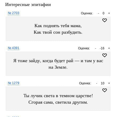
Интересные эпитафии
№ 2703
Оценка:
-
0
+
Как поднять тебя мама,
Как твой сон разбудить.
№ 4391
Оценка:
-
-16
+
Я тоже зайду, когда будет рай — и там у вас
на Земле.
№ 1279
Оценка:
-
10
+
Ты лучик света в темном царстве!
Сгорая сама, светила другим.