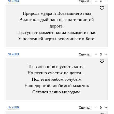
№ 2393
Оценка:
-
4
+
Природа мудра и Всевышнего глаз
Видит каждый наш шаг на тернистой
дороге.
Наступает момент, когда каждый из нас
У последней черты вспоминает о Боге.
№ 2803
Оценка:
-
3
+
Ты в жизни всё успеть хотел,
Но песню счастья не допел…
Под этим небом голубым
Наш дорогой, любимый мальчик
Остался вечно молодым.
№ 2309
Оценка:
-
0
+