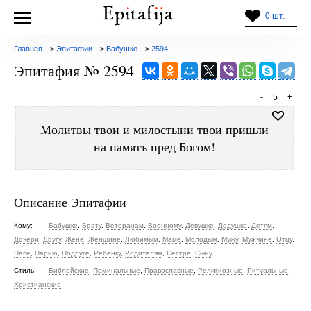
0 шт.
Главная
-->
Эпитафии
-->
Бабушке
-->
2594
Эпитафия № 2594
-
5
+
Молитвы твои и милостыни твои пришли
на памятъ пред Богом!
Описание Эпитафии
Кому:
Бабушке
,
Брату
,
Ветеранам
,
Военному
,
Девушке
,
Дедушке
,
Детям
,
Дочери
,
Другу
,
Жене
,
Женщине
,
Любимым
,
Маме
,
Молодым
,
Мужу
,
Мужчине
,
Отцу
,
Папе
,
Парню
,
Подруге
,
Ребенку
,
Родителям
,
Сестре
,
Сыну
Стиль:
Библейские
,
Поминальные
,
Православные
,
Религиозные
,
Ритуальные
,
Христианские