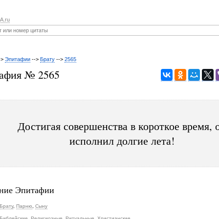
A.ru
->
Эпитафии
-->
Брату
-->
2565
афия № 2565
Достигая совершенства в короткое время, 
исполнил долгие лета!
ние Эпитафии
Брату
,
Парню
,
Сыну
Библейские
,
Религиозные
,
Ритуальные
,
Христианские