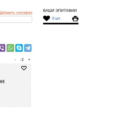
ВАШИ ЭПИТАФИИ
Добавить эпитафию
0 шт.
-
-2
+
он