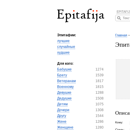
EPITAFIJ
Эпитафии:
Главная
-
лучшие
Эпит
случайные
худшие
Для кого:
Бабушке
1274
Брату
1539
Ветеранам
1817
Военному
1815
Девушке
1288
Дедушке
1508
Детям
1075
Дочери
1308
Описа
Другу
1544
Жене
1286
Кому:
Женщине
1280
Стиль: