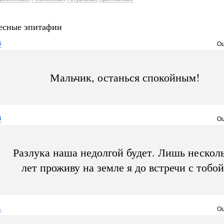
есные эпитафии
5
Оц
Мальчик, останься спокойным!
4
Оц
Разлука наша недолгой будет. Лишь нескол
лет проживу на земле я до встречи с тобой
1
Оц