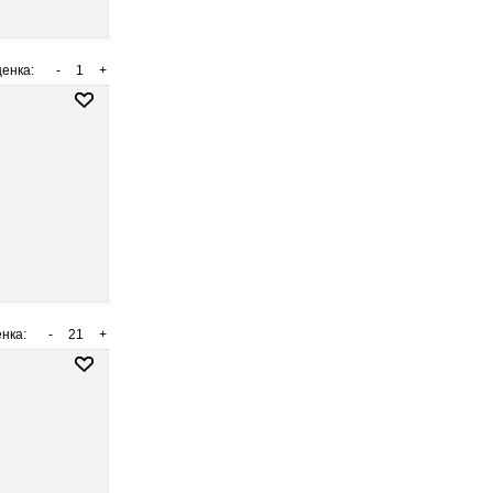
енка:
-
1
+
нка:
-
21
+