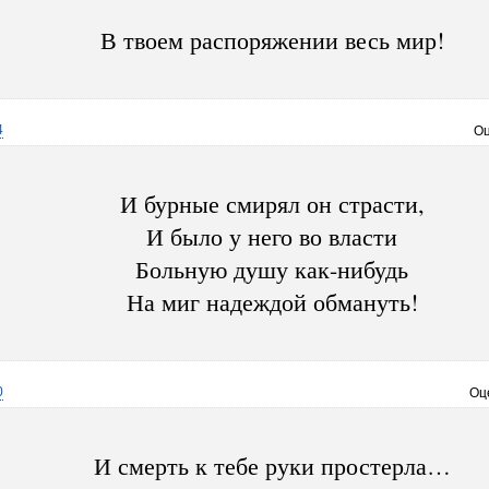
В твоем распоряжении весь мир!
4
Оц
И бурные смирял он страсти,
И было у него во власти
Больную душу как-нибудь
На миг надеждой обмануть!
0
Оц
И смерть к тебе руки простерла…