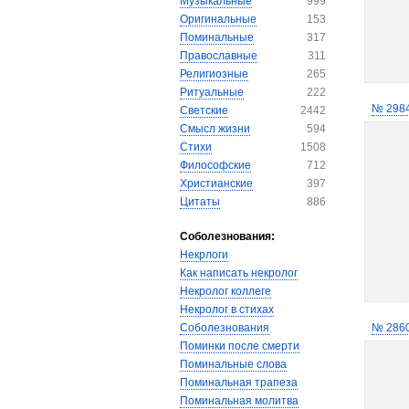
Музыкальные
999
Оригинальные
153
Поминальные
317
Православные
311
Религиозные
265
Ритуальные
222
№ 298
Светские
2442
Смысл жизни
594
Стихи
1508
Философские
712
Христианские
397
Цитаты
886
Соболезнования:
Некрлоги
Как написать некролог
Некролог коллеге
Некролог в стихах
Соболезнования
№ 286
Поминки после смерти
Поминальные слова
Поминальная трапеза
Поминальная молитва