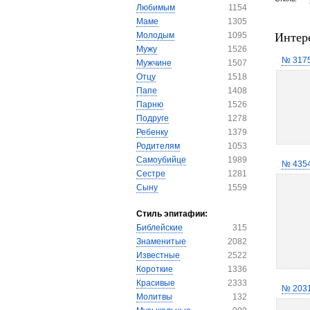
Любимым
1154
Маме
1305
Интер
Молодым
1095
Мужу
1526
№ 317
Мужчине
1507
Отцу
1518
Папе
1408
Парню
1526
Подруге
1278
Ребенку
1379
Родителям
1053
Самоубийце
1989
№ 435
Сестре
1281
Сыну
1559
Стиль эпитафии:
Библейские
315
Знаменитые
2082
Известные
2522
Короткие
1336
Красивые
2333
№ 203
Молитвы
132