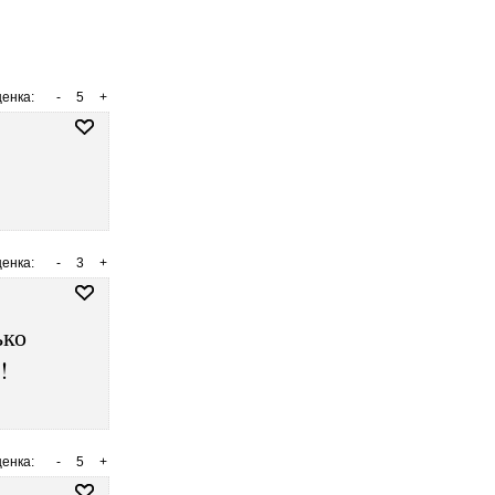
енка:
-
5
+
енка:
-
3
+
ько
!
енка:
-
5
+