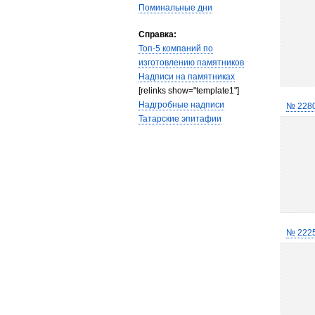
Поминальные дни
Справка:
Топ-5 компаний по
изготовлению памятников
Надписи на памятниках
[relinks show="template1"]
Надгробные надписи
№ 228
Татарские эпитафии
№ 222