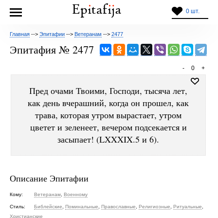
0 шт.
Главная
-->
Эпитафии
-->
Ветеранам
-->
2477
Эпитафия № 2477
-
0
+
Пред очами Твоими, Господи, тысяча лет,
как день вчерашний, когда он прошел, как
трава, которая утром вырастает, утром
цветет и зеленеет, вечером подсекается и
засыпает! (LXXXIX.5 и 6).
Описание Эпитафии
Кому:
Ветеранам
,
Военному
Стиль:
Библейские
,
Поминальные
,
Православные
,
Религиозные
,
Ритуальные
,
Христианские