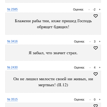
№ 2585
Оценка:
-
-2
+
Блажени рабы тии, ихже пришед Господь
обрящет бдящих!
№ 3416
Оценка:
-
3
+
Я забыл, что значит страх.
№ 2430
Оценка:
-
4
+
Он не лишил милости своей ни живых, ни
мертвых! (II.12)
№ 3515
Оценка:
-
0
+