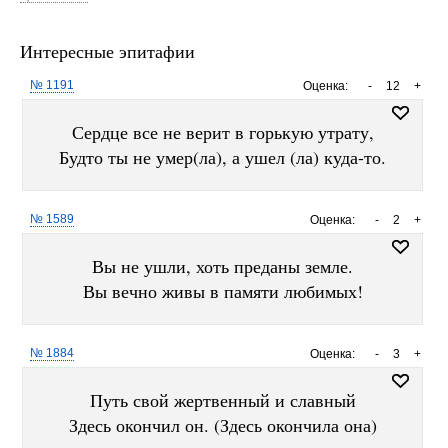
Интересные эпитафии
№ 1191
Оценка:
-
12
+
Сердце все не верит в горькую утрату,
Будто ты не умер(ла), а ушел (ла) куда-то.
№ 1589
Оценка:
-
2
+
Вы не ушли, хоть преданы земле.
Вы вечно живы в памяти любимых!
№ 1884
Оценка:
-
3
+
Путь свой жертвенный и славный
Здесь окончил он. (Здесь окончила она)