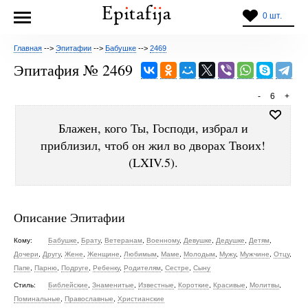
0 шт.
Главная
-->
Эпитафии
-->
Бабушке
-->
2469
Эпитафия № 2469
-
6
+
Блажен, кого Ты, Господи, избрал и
приблизил, чтоб он жил во дворах Твоих!
(LXIV.5).
Описание Эпитафии
Кому:
Бабушке
,
Брату
,
Ветеранам
,
Военному
,
Девушке
,
Дедушке
,
Детям
,
Дочери
,
Другу
,
Жене
,
Женщине
,
Любимым
,
Маме
,
Молодым
,
Мужу
,
Мужчине
,
Отцу
,
Папе
,
Парню
,
Подруге
,
Ребенку
,
Родителям
,
Сестре
,
Сыну
Стиль:
Библейские
,
Знаменитые
,
Известные
,
Короткие
,
Красивые
,
Молитвы
,
Поминальные
,
Православные
,
Христианские