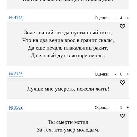
№ 4145
Оценка:
-
4
+
Знает синий лес да пустынный скит,
Что на два венца врос в гранит скалы,
Да еще печаль плакальниц ракит,
Да еловый дух в янтаре смолы.
№ 2136
Оценка:
-
0
+
Лучше мне умереть, нежели жить!
№ 3562
Оценка:
-
1
+
Ты смерти мстил
За тех, кто умер молодым.