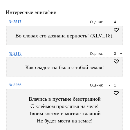
Интересные эпитафии
№ 2517
Оценка:
-
4
+
Во словах его дознана верность! (XLVI.18).
№ 2113
Оценка:
-
3
+
Как сладостна была с тобой земля!
№ 3256
Оценка:
-
1
+
Влачись в пустыне безотрадной
С клеймом проклятья на челе!
Твоим костям в могиле хладной
Не будет места на земле!