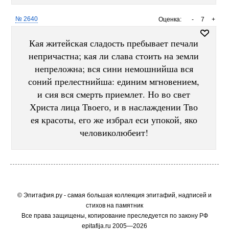
№ 2640
Оценка:
-
7
+
Кая житейская сладость пребывает печали
непричастна; кая ли слава стоить на земли
непреложна; вся сини немошнийша вся
соний прелестнийша: единим мгновением,
и сия вся смерть приемлет. Но во свет
Христа лица Твоего, и в наслаждении Тво
ея красоты, его же избрал еси упокой, яко
человиколюбеит!
© Эпитафия.ру - самая большая коллекция эпитафий, надписей и
стихов на памятник
Все права защищены, копирование преследуется по закону РФ
epitafija.ru 2005—2026