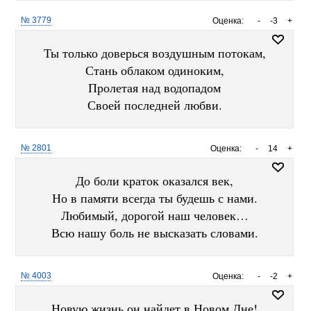
№ 3779
Оценка:
-
-3
+
Ты только доверься воздушным потокам,
Стань облаком одиноким,
Пролетая над водопадом
Своей последней любви.
№ 2801
Оценка:
-
14
+
До боли краток оказался век,
Но в памяти всегда ты будешь с нами.
Любимый, дорогой наш человек…
Всю нашу боль не высказать словами.
№ 4003
Оценка:
-
-2
+
Новую жизнь он найдет в Новом Дне!