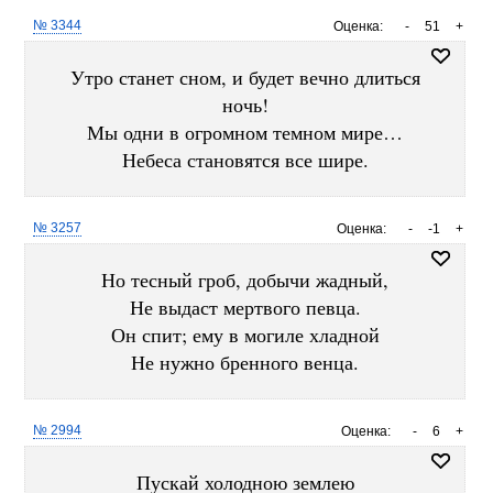
№ 3344
Оценка:
-
51
+
Утро станет сном, и будет вечно длиться
ночь!
Мы одни в огромном темном мире…
Небеса становятся все шире.
№ 3257
Оценка:
-
-1
+
Но тесный гроб, добычи жадный,
Не выдаст мертвого певца.
Он спит; ему в могиле хладной
Не нужно бренного венца.
№ 2994
Оценка:
-
6
+
Пускай холодною землею