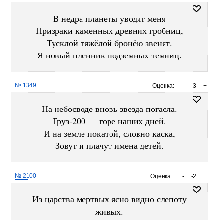
В недра планеты уводят меня
Призраки каменных древних гробниц,
Тусклой тяжёлой бронёю звенят.
Я новый пленник подземных темниц.
№ 1349
Оценка:
-
3
+
На небосводе вновь звезда погасла.
Груз-200 — горе наших дней.
И на земле покатой, словно каска,
Зовут и плачут имена детей.
№ 2100
Оценка:
-
-2
+
Из царства мертвых ясно видно слепоту
живых.