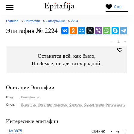
0 шт.
Главная
-->
Эпитафии
-->
Самоубийце
-->
2224
Эпитафия № 2224
-
4
+
Останется всё, как было,
На Земле, не для всех родной.
Описание Эпитафии
Кому:
Самоубийце
Стиль:
Известные
,
Короткие
,
Красивые
,
Светские
,
Смысл жизни
,
Философские
Интересные эпитафии
№ 3875
Оценка:
-
-2
+