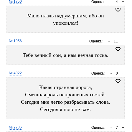
№ 1750
Оценка:
-
4
+
Мало плачь над умершим, ибо он
упокоился!
№ 1956
Оценка:
-
11
+
Тебе вечный сон, а нам вечная тоска.
№ 4022
Оценка:
-
0
+
Какая странная дорога,
Смешная роль непрошеных гостей.
Сегодня мне легко разбрасывать слова.
Сегодня я пою не вам.
№ 2786
Оценка:
-
7
+