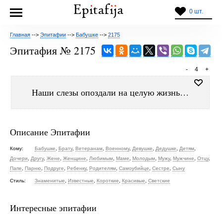
0 шт.
Главная
-->
Эпитафии
-->
Бабушке
-->
2175
Эпитафия № 2175
-
4
+
Наши слезы опоздали на целую жизнь…
Описание Эпитафии
Кому:
Бабушке
,
Брату
,
Ветеранам
,
Военному
,
Девушке
,
Дедушке
,
Детям
,
Дочери
,
Другу
,
Жене
,
Женщине
,
Любимым
,
Маме
,
Молодым
,
Мужу
,
Мужчине
,
Отцу
,
Папе
,
Парню
,
Подруге
,
Ребенку
,
Родителям
,
Самоубийце
,
Сестре
,
Сыну
Стиль:
Знаменитые
,
Известные
,
Короткие
,
Красивые
,
Светские
Интересные эпитафии