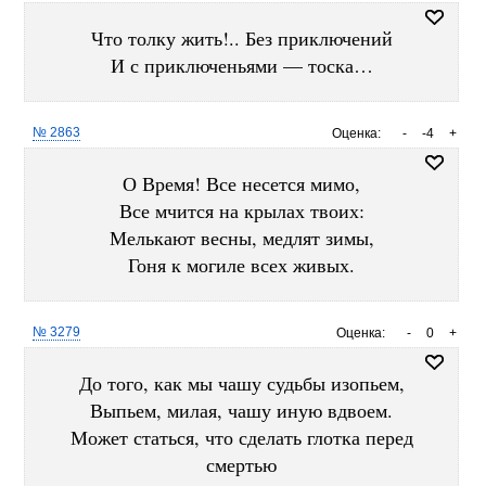
Что толку жить!.. Без приключений
И с приключеньями — тоска…
№ 2863
Оценка:
-
-4
+
О Время! Все несется мимо,
Все мчится на крылах твоих:
Мелькают весны, медлят зимы,
Гоня к могиле всех живых.
№ 3279
Оценка:
-
0
+
До того, как мы чашу судьбы изопьем,
Выпьем, милая, чашу иную вдвоем.
Может статься, что сделать глотка перед
смертью