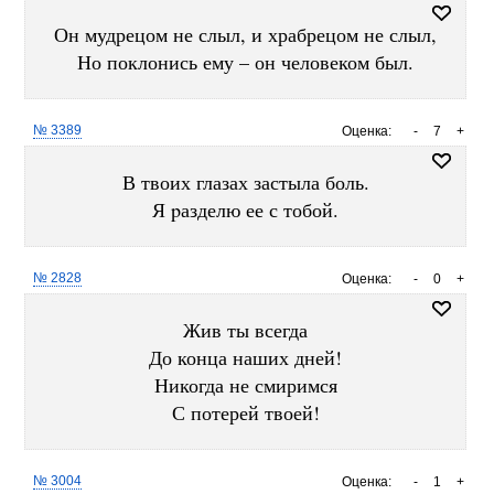
Он мудрецом не слыл, и храбрецом не слыл,
Но поклонись ему – он человеком был.
№ 3389
Оценка:
-
7
+
В твоих глазах застыла боль.
Я pазделю ее с тобой.
№ 2828
Оценка:
-
0
+
Жив ты всегда
До конца наших дней!
Никогда не смиримся
С потерей твоей!
№ 3004
Оценка:
-
1
+