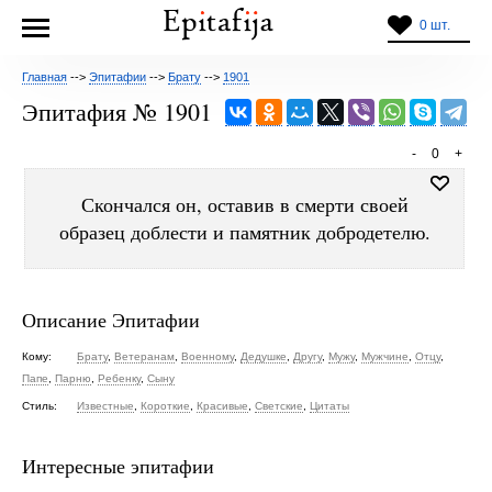
0 шт.
Главная
-->
Эпитафии
-->
Брату
-->
1901
Эпитафия № 1901
-
0
+
Скончался он, оставив в смерти своей
образец доблести и памятник добродетелю.
Описание Эпитафии
Кому:
Брату
,
Ветеранам
,
Военному
,
Дедушке
,
Другу
,
Мужу
,
Мужчине
,
Отцу
,
Папе
,
Парню
,
Ребенку
,
Сыну
Стиль:
Известные
,
Короткие
,
Красивые
,
Светские
,
Цитаты
Интересные эпитафии