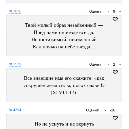
№ 2836
Оценка:
-
9
+
Твой милый образ незабвенный —
Пред нами он везде всегда.
Непостижимый, неизменный
Как ночью на небе звезда…
№ 2539
Оценка:
-
2
+
Все знающие имя его скажите: «как
сокрушен жезл силы, посох славы!»
(XLVIII.17).
№ 4294
Оценка:
-
-26
+
Но не уснуть и не вернуть