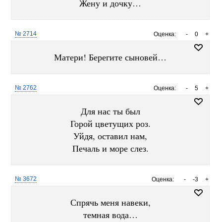
Жену и дочку…
№ 2714
Оценка:
-
0
+
Матери! Берегите сыновей…
№ 2762
Оценка:
-
5
+
Для нас ты был
Горой цветущих роз.
Уйдя, оставил нам,
Печаль и море слез.
№ 3672
Оценка:
-
-3
+
Спрячь меня навеки,
темная вода…