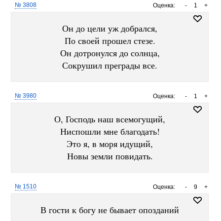
№ 3808
Оценка:
-
1
+
Он до цели уж добрался,
По своей прошел стезе.
Он дотронулся до солнца,
Сокрушил преграды все.
№ 3980
Оценка:
-
1
+
О, Господь наш всемогущий,
Ниспошли мне благодать!
Это я, в моря идущий,
Новы земли повидать.
№ 1510
Оценка:
-
9
+
В гости к богу не бывает опозданий