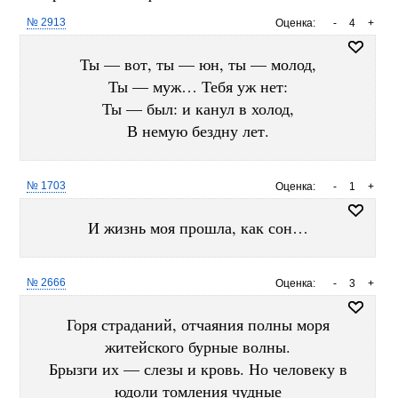
№ 2913
Оценка:
-
4
+
Ты — вот, ты — юн, ты — молод,
Ты — муж… Тебя уж нет:
Ты — был: и канул в холод,
В немую бездну лет.
№ 1703
Оценка:
-
1
+
И жизнь моя прошла, как сон…
№ 2666
Оценка:
-
3
+
Горя страданий, отчаяния полны моря
житейского бурные волны.
Брызги их — слезы и кровь. Но человеку в
юдоли томления чудные