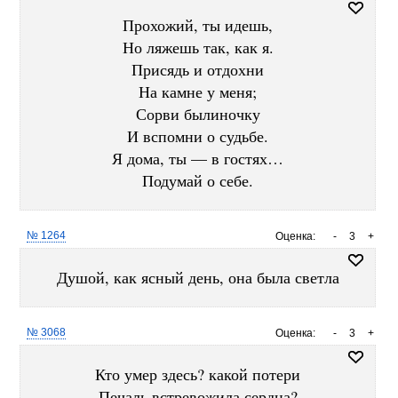
Прохожий, ты идешь,
Но ляжешь так, как я.
Присядь и отдохни
На камне у меня;
Сорви былиночку
И вспомни о судьбе.
Я дома, ты — в гостях…
Подумай о себе.
№ 1264
Оценка:
-
3
+
Душой, как ясный день, она была светла
№ 3068
Оценка:
-
3
+
Кто умер здесь? какой потери
Печаль встревожила сердца?