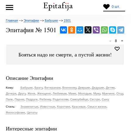
0 шт.
Главная
-->
Эпитафии
-->
Бабушке
-->
1501
Эпитафия № 1501
-
8
+
Бояться надо не смерти, а пустой жизни!
Описание Эпитафии
Кому:
Бабушке
,
Брату
,
Ветеранам
,
Военному
,
Девушке
,
Дедушке
,
Детям
,
Дочери
,
Другу
,
Жене
,
Женщине
,
Любимым
,
Маме
,
Молодым
,
Мужу
,
Мужчине
,
Отцу
,
Папе
,
Парню
,
Подруге
,
Ребенку
,
Родителям
,
Самоубийце
,
Сестре
,
Сыну
Стиль:
Знаменитые
,
Известные
,
Короткие
,
Красивые
,
Смысл жизни
,
Философские
,
Цитаты
Интересные эпитафии