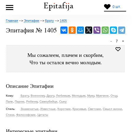
0 шт.
Главная
-->
Эпитафии
-->
Брату
-->
1405
Эпитафия № 1405
-
7
+
Мы сожалеем, плачем и скорбим,
Что ты остался вечно молодым.
Описание Эпитафии
Кому:
Брату
,
Военному
,
Другу
,
Любимым
,
Молодым
,
Мужу
,
Мужчине
,
Отцу
,
Папе
,
Парню
,
Ребенку
,
Самоубийце
,
Сыну
Стиль:
Знаменитые
,
Известные
,
Короткие
,
Красивые
,
Светские
,
Смысл жизни
,
Стихи
,
Философские
,
Цитаты
Интересные эпитафии