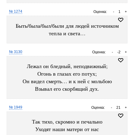
№ 1274
Оценка:
-
1
+
Быть/была/был/были для людей источником
тепла и света…
№ 3130
Оценка:
-
-2
+
Лежал он бледный, неподвижный;
Огонь в глазах его потух;
Он видел смерть… и к ней с мольбою
Взывал его скорбящий дух.
№ 1949
Оценка:
-
21
+
Так тихо, скромно и печально
Уходят наши матери от нас