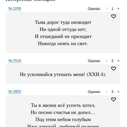
№ 3299
Оценка:
-
1
+
Тьма дорог туда низводит
Ни одной оттуда нет;
И отшедший не приходит
Никогда опять на свет.
№ 2518
Оценка:
-
3
+
Не усиливайся утешать меня! (XXII.4).
№ 2803
Оценка:
-
3
+
Ты в жизни всё успеть хотел,
Но песню счастья не допел…
Под этим небом голубым
Наш дорогой, любимый мальчик