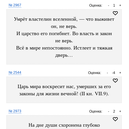
№ 2967
Оценка:
-
1
+
Умрёт властелин вселенной, — что выживет
он, не верь.
И царство его погибнет. Во власть и закон
не верь.
Всё в мире непостоянно. Истлеет и тяжкая
дверь…
№ 2544
Оценка:
-
-4
+
Царь мира воскресит нас, умерших за его
законы для жизни вечной! (II кн. VII.9).
№ 2973
Оценка:
-
2
+
На дне души схоронена глубоко