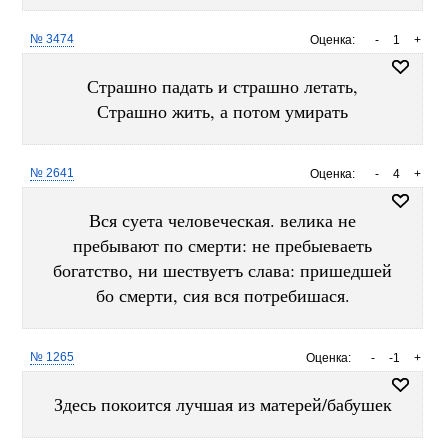
№ 3474
Оценка:
-
1
+
Страшно падать и страшно летать,
Страшно жить, а потом умирать
№ 2641
Оценка:
-
4
+
Вся суета человеческая. велика не
пребывают по смерти: не пребыеваеть
богатство, ни шествуетъ слава: пришедшей
бо смерти, сия вся потребишася.
№ 1265
Оценка:
-
-1
+
Здесь покоится лучшая из матерей/бабушек