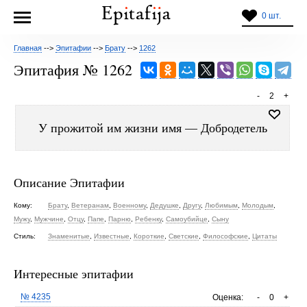
0 шт.
Главная
-->
Эпитафии
-->
Брату
-->
1262
Эпитафия № 1262
-
2
+
У прожитой им жизни имя — Добродетель
Описание Эпитафии
Кому:
Брату
,
Ветеранам
,
Военному
,
Дедушке
,
Другу
,
Любимым
,
Молодым
,
Мужу
,
Мужчине
,
Отцу
,
Папе
,
Парню
,
Ребенку
,
Самоубийце
,
Сыну
Стиль:
Знаменитые
,
Известные
,
Короткие
,
Светские
,
Философские
,
Цитаты
Интересные эпитафии
№ 4235
Оценка:
-
0
+