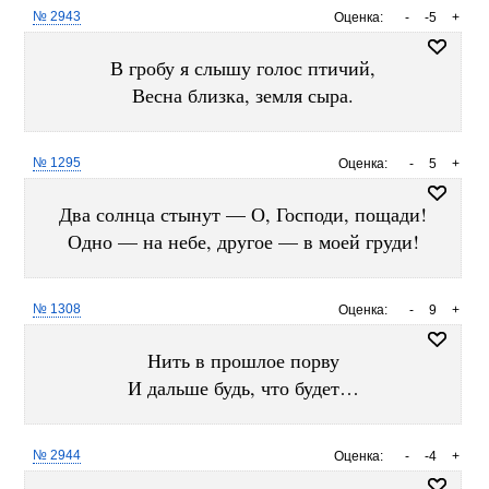
№ 2943
Оценка:
-
-5
+
В гробу я слышу голос птичий,
Весна близка, земля сыра.
№ 1295
Оценка:
-
5
+
Два солнца стынут — О, Господи, пощади!
Одно — на небе, другое — в моей груди!
№ 1308
Оценка:
-
9
+
Нить в прошлое порву
И дальше будь, что будет…
№ 2944
Оценка:
-
-4
+