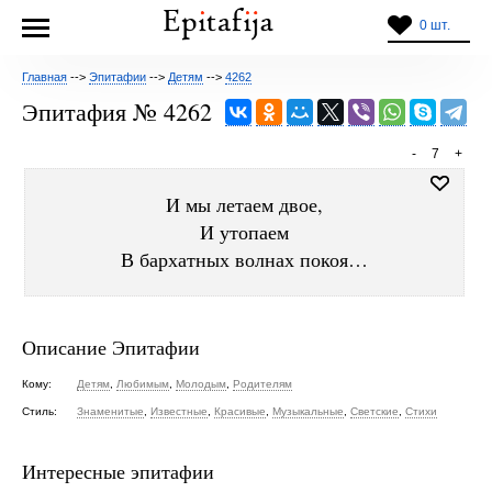
0 шт.
Главная
-->
Эпитафии
-->
Детям
-->
4262
Эпитафия № 4262
-
7
+
И мы летаем двое,
И утопаем
В бархатных волнах покоя…
Описание Эпитафии
Кому:
Детям
,
Любимым
,
Молодым
,
Родителям
Стиль:
Знаменитые
,
Известные
,
Красивые
,
Музыкальные
,
Светские
,
Стихи
Интересные эпитафии