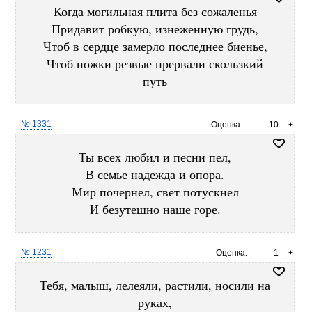
Когда могильная плита без сожаленья
Придавит робкую, изнеженную грудь,
Чтоб в сердце замерло последнее биенье,
Чтоб ножки резвые прервали скользкий
путь
№ 1331
Оценка:
-
10
+
Ты всех любил и песни пел,
В семье надежда и опора.
Мир почернел, свет потускнел
И безутешно наше горе.
№ 1231
Оценка:
-
1
+
Тебя, малыш, лелеяли, растили, носили на
руках,