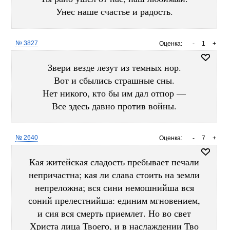
Унес наше счастье и радость.
№ 3827
Оценка:
-
1
+
Звери везде лезут из темных нор.
Вот и сбылись страшные сны.
Нет никого, кто бы им дал отпор —
Все здесь давно против войны.
№ 2640
Оценка:
-
7
+
Кая житейская сладость пребывает печали
непричастна; кая ли слава стоить на земли
непреложна; вся сини немошнийша вся
соний прелестнийша: единим мгновением,
и сия вся смерть приемлет. Но во свет
Христа лица Твоего, и в наслаждении Тво