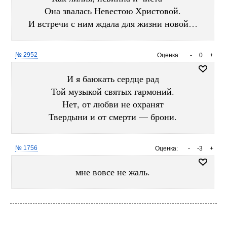
Она звалась Невестою Христовой.
И встречи с ним ждала для жизни новой…
№ 2952
Оценка:
-
0
+
И я баюкать сердце рад
Той музыкой святых гармоний.
Нет, от любви не охранят
Твердыни и от смерти — брони.
№ 1756
Оценка:
-
-3
+
мне вовсе не жаль.