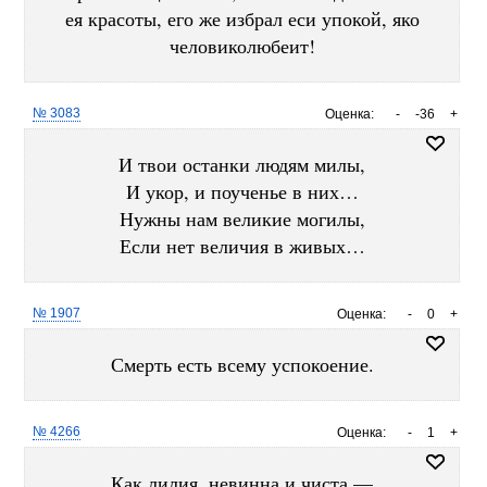
ея красоты, его же избрал еси упокой, яко
человиколюбеит!
№ 3083
Оценка:
-
-36
+
И твои останки людям милы,
И укор, и поученье в них…
Нужны нам великие могилы,
Если нет величия в живых…
№ 1907
Оценка:
-
0
+
Смерть есть всему успокоение.
№ 4266
Оценка:
-
1
+
Как лилия, невинна и чиста —