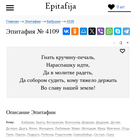
0 шт.
Главная
-->
Эпитафии
-->
Бабушке
-->
4109
Эпитафия № 4109
-
-1
+
Гнать кручину-печаль,
Нараспашку идти,
Да в молитве радеть,
Да собором судить, кому тяжело держать
Во славу нашей земли!
Описание Эпитафии
Кому:
Бабушке
,
Брату
,
Ветеранам
,
Военному
,
Девушке
,
Дедушке
,
Детям
,
Дочери
,
Другу
,
Жене
,
Женщине
,
Любимым
,
Маме
,
Молодым
,
Мужу
,
Мужчине
,
Отцу
,
Папе
,
Парню
,
Подруге
,
Ребенку
,
Родителям
,
Самоубийце
,
Сестре
,
Сыну