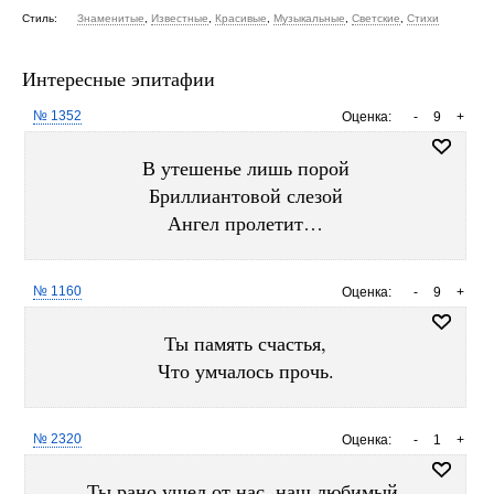
Стиль:
Знаменитые
,
Известные
,
Красивые
,
Музыкальные
,
Светские
,
Стихи
Интересные эпитафии
№ 1352
Оценка:
-
9
+
В утешенье лишь порой
Бриллиантовой слезой
Ангел пролетит…
№ 1160
Оценка:
-
9
+
Ты память счастья,
Что умчалось прочь.
№ 2320
Оценка:
-
1
+
Ты рано ушел от нас, наш любимый.