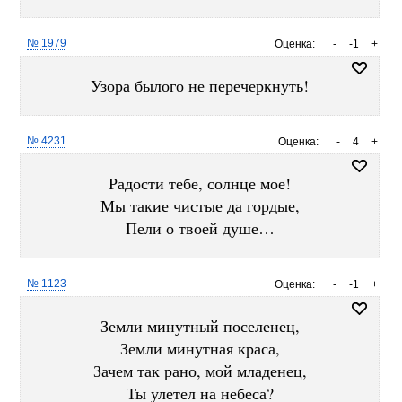
№ 1979
Оценка:
-
-1
+
Узора былого не перечеркнуть!
№ 4231
Оценка:
-
4
+
Радости тебе, солнце мое!
Мы такие чистые да гордые,
Пели о твоей душе…
№ 1123
Оценка:
-
-1
+
Земли минутный поселенец,
Земли минутная краса,
Зачем так рано, мой младенец,
Ты улетел на небеса?