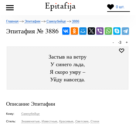
0 шт.
Главная
-->
Эпитафии
-->
Самоубийце
-->
3886
Эпитафия № 3886
-
-3
+
Застыв на ветру
У синего льда,
Я скоро умру –
Уйду навсегда.
Описание Эпитафии
Кому:
Самоубийце
Стиль:
Знаменитые
,
Известные
,
Красивые
,
Светские
,
Стихи