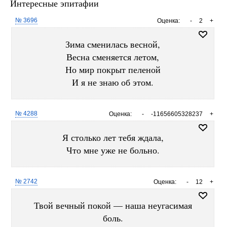
Интересные эпитафии
№ 3696
Оценка:
-
2
+
Зима сменилась весной,
Весна сменяется летом,
Но мир покрыт пеленой
И я не знаю об этом.
№ 4288
Оценка:
-
-11656605328237
+
Я столько лет тебя ждала,
Что мне уже не больно.
№ 2742
Оценка:
-
12
+
Твой вечный покой — наша неугасимая
боль.