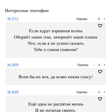
Интересные эпитафии
№ 3711
Оценка:
-
-2
+
Если вдруг взрывная волна
Оборвёт наши сны, зачеркнёт наши планы
Что, если я не успею сказать
Тебе о самом главном?
№ 2609
Оценка:
-
4
+
Всем бы их вся, да всяко некия спасу!
№ 4029
Оценка:
-
-1
+
Ещё одна не распятая жизнь
И не початая смерть.