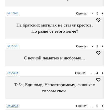
№ 1370
Оценка:
-
5
+
На братских могилах не ставят крестов,
Но разве от этого легче?
№ 2725
Оценка:
-
2
+
С вечной памятью и любовью…
№ 2305
Оценка:
-
-4
+
Тебе, Единому, Неповторимому, склоняем
головы свои.
№ 3923
Оценка:
-
0
+