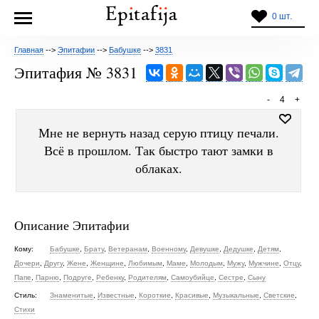
0 шт.
Главная
-->
Эпитафии
-->
Бабушке
-->
3831
Эпитафия № 3831
-
4
+
Мне не вернуть назад серую птицу печали.
Всё в прошлом. Так быстро тают замки в
облаках.
Описание Эпитафии
Кому:
Бабушке
,
Брату
,
Ветеранам
,
Военному
,
Девушке
,
Дедушке
,
Детям
,
Дочери
,
Другу
,
Жене
,
Женщине
,
Любимым
,
Маме
,
Молодым
,
Мужу
,
Мужчине
,
Отцу
,
Папе
,
Парню
,
Подруге
,
Ребенку
,
Родителям
,
Самоубийце
,
Сестре
,
Сыну
Стиль:
Знаменитые
,
Известные
,
Короткие
,
Красивые
,
Музыкальные
,
Светские
,
Стихи