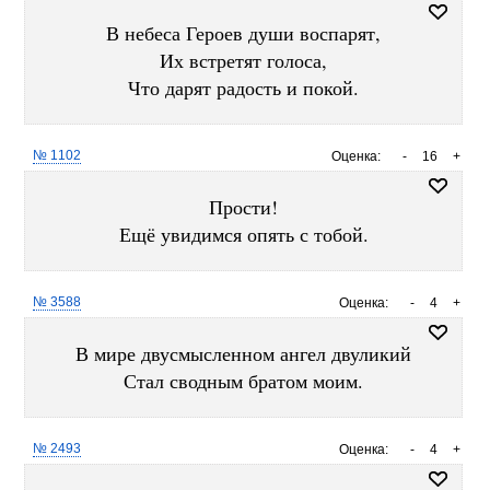
В небеса Героев души воспарят,
Их встретят голоса,
Что дарят радость и покой.
№ 1102
Оценка:
-
16
+
Прости!
Ещё увидимся опять с тобой.
№ 3588
Оценка:
-
4
+
В мире двусмысленном ангел двуликий
Стал сводным братом моим.
№ 2493
Оценка:
-
4
+