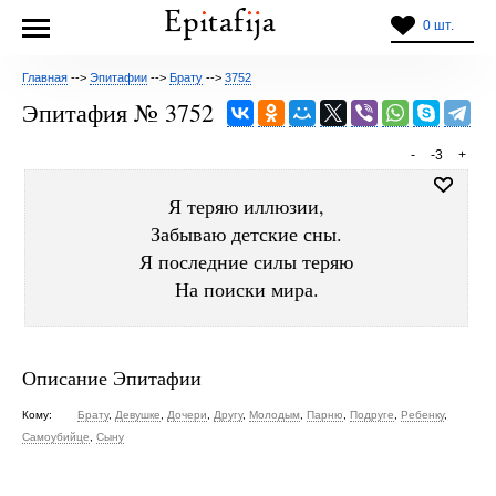
0 шт.
Главная
-->
Эпитафии
-->
Брату
-->
3752
Эпитафия № 3752
-
-3
+
Я теряю иллюзии,
Забываю детские сны.
Я последние силы теряю
На поиски мира.
Описание Эпитафии
Кому:
Брату
,
Девушке
,
Дочери
,
Другу
,
Молодым
,
Парню
,
Подруге
,
Ребенку
,
Самоубийце
,
Сыну