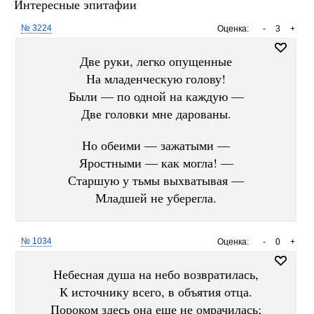
Интересные эпитафии
№ 3224
Оценка:
-
3
+
Две руки, легко опущенные
На младенческую голову!
Были — по одной на каждую —
Две головки мне дарованы.
Но обеими — зажатыми —
Яростными — как могла! —
Старшую у тьмы выхватывая —
Младшей не уберегла.
№ 1034
Оценка:
-
0
+
Небесная душа на небо возвратилась,
К источнику всего, в объятия отца.
Пороком здесь она еще не омрачилась;