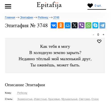
0 шт.
Главная
-->
Эпитафии
-->
Ребенку
-->
3748
Эпитафия № 3748
-
0
+
Как тебя я могу
В холодную землю зарыть?
Недавно тёплый мой маленький друг,
Ты оживёшь, может быть.
Описание Эпитафии
Кому:
Ребенку
Стиль:
Знаменитые
,
Известные
,
Красивые
,
Музыкальные
,
Светские
,
Стихи