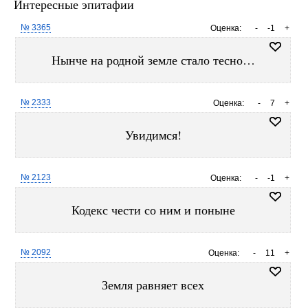
Интересные эпитафии
№ 3365
Оценка:
-
-1
+
Нынче на родной земле стало тесно…
№ 2333
Оценка:
-
7
+
Увидимся!
№ 2123
Оценка:
-
-1
+
Кодекс чести со ним и поныне
№ 2092
Оценка:
-
11
+
Земля равняет всех