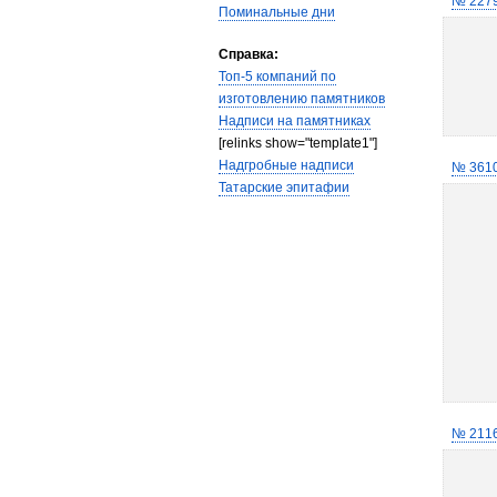
№ 227
Поминальные дни
Справка:
Топ-5 компаний по
изготовлению памятников
Надписи на памятниках
[relinks show="template1"]
Надгробные надписи
№ 361
Татарские эпитафии
№ 211