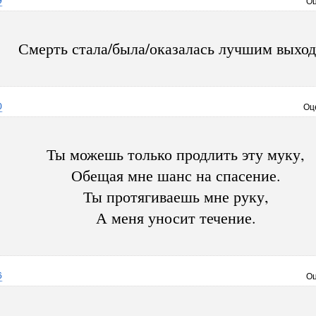
9
Оц
Смерть стала/была/оказалась лучшим выхо
0
Оц
Ты можешь только продлить эту муку,
Обещая мне шанс на спасение.
Ты протягиваешь мне руку,
А меня уносит течение.
6
Оц