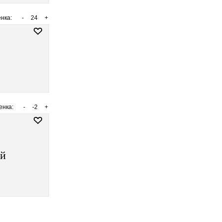
нка:
-
24
+
енка:
-
-2
+
ий