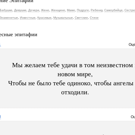
ние Эпитафии
Бабушке
,
Девушке
,
Дочери
,
Жене
,
Женщине
,
Маме
,
Подруге
,
Ребенку
,
Самоубийце
,
Сестре
Знаменитые
,
Известные
,
Красивые
,
Музыкальные
,
Светские
,
Стихи
есные эпитафии
1
Оце
Мы желаем тебе удачи в том неизвестном
новом мире,
Чтобы не было тебе одиноко, чтобы ангелы
отходили.
4
Оц