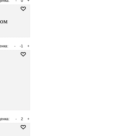
енка:
-
0
+
дом
енка:
-
-1
+
енка:
-
2
+