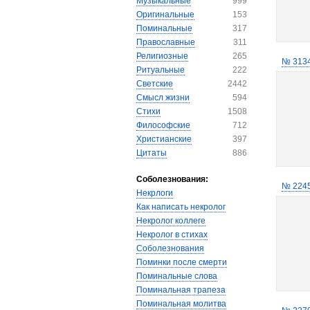
Музыкальные
999
Оригинальные
153
Поминальные
317
Православные
311
Религиозные
265
№ 313
Ритуальные
222
Светские
2442
Смысл жизни
594
Стихи
1508
Философские
712
Христианские
397
Цитаты
886
Соболезнования:
№ 224
Некрлоги
Как написать некролог
Некролог коллеге
Некролог в стихах
Соболезнования
Поминки после смерти
Поминальные слова
Поминальная трапеза
Поминальная молитва