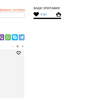
ВАШИ ЭПИТАФИИ
Добавить эпитафию
0 шт.
-
0
+