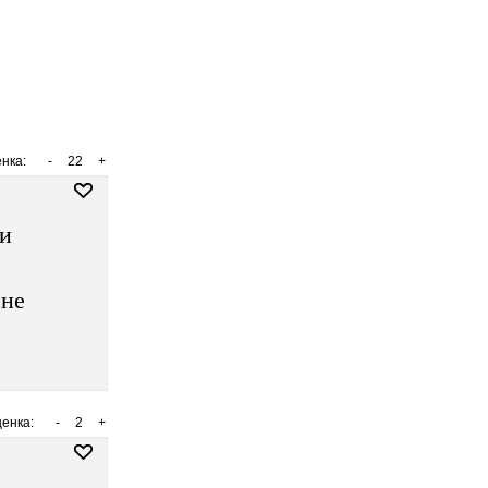
нка:
-
22
+
 и
 не
енка:
-
2
+