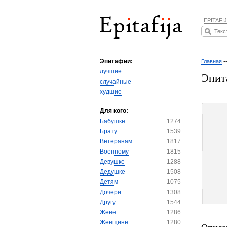
EPITAFIJ
Эпитафии:
Главная
-
лучшие
Эпит
случайные
худшие
Для кого:
Бабушке
1274
Брату
1539
Ветеранам
1817
Военному
1815
Девушке
1288
Дедушке
1508
Детям
1075
Дочери
1308
Другу
1544
Жене
1286
Женщине
1280