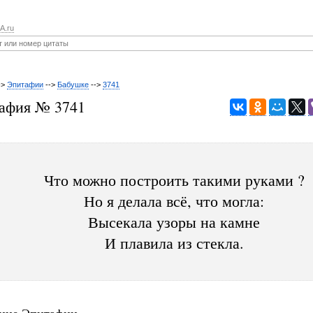
A.ru
->
Эпитафии
-->
Бабушке
-->
3741
афия № 3741
Что можно построить такими руками ?
Но я делала всё, что могла:
Высекала узоры на камне
И плавила из стекла.