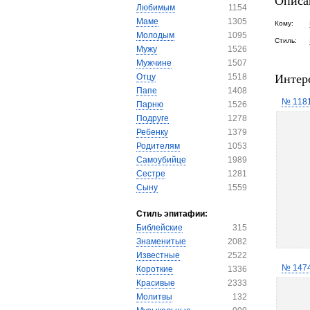
Описа
Любимым
1154
Маме
1305
Кому:
Молодым
1095
Стиль:
Мужу
1526
Мужчине
1507
Интер
Отцу
1518
Папе
1408
№ 118
Парню
1526
Подруге
1278
Ребенку
1379
Родителям
1053
Самоубийце
1989
Сестре
1281
Сыну
1559
Стиль эпитафии:
Библейские
315
Знаменитые
2082
Известные
2522
№ 147
Короткие
1336
Красивые
2333
Молитвы
132