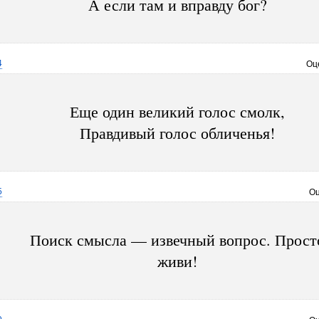
А если там и вправду бог?
4
Оц
Еще один великий голос смолк,
Правдивый голос обличенья!
5
Оц
Поиск смысла — извечный вопрос. Прост
живи!