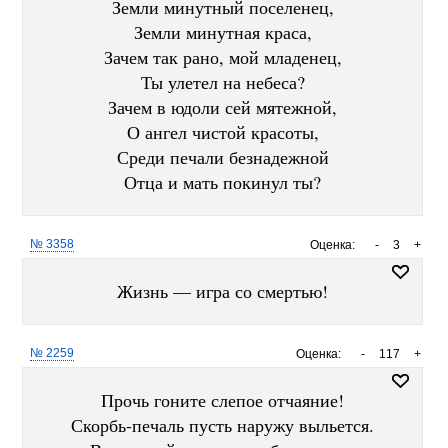
Земли минутный поселенец,
Земли минутная краса,
Зачем так рано, мой младенец,
Ты улетел на небеса?
Зачем в юдоли сей мятежной,
О ангел чистой красоты,
Среди печали безнадежной
Отца и мать покинул ты?
№ 3358
Оценка:
-
3
+
Жизнь — игра со смертью!
№ 2259
Оценка:
-
117
+
Прочь гоните слепое отчаяние!
Скорбь-печаль пусть наружу выльется.