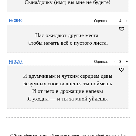
Сына/дочку (имя) вы мне не будите!
№ 3940
Оценка:
-
4
+
Нас ожидают другие места,
Чтобы начать всё с пустого листа.
№ 3197
Оценка:
-
3
+
И вдумчивым и чутким сердцем девы
Безумных снов волненья ты поймешь
И от чего в дрожащие напевы
Я уходил — и ты за мной уйдешь.
© Эпитафия.ру - самая большая коллекция эпитафий, надписей и