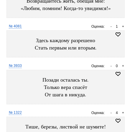
Возвращайтесь жить, обещая мне:
«Любим, помним! Когда-то увидимся!»
№ 4081
Оценка:
-
1
+
Здесь каждому разрешено
Стать первым или вторым.
№ 3933
Оценка:
-
0
+
Позади осталась ты.
Только вера спасёт
От шага в никуда.
№ 1322
Оценка:
-
4
+
Тише, березы, листвой не шумите!