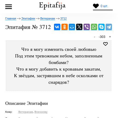
0 шт.
Главная
-->
Эпитафии
-->
Ветеранам
-->
3712
Эпитафия № 3712
-
-303
+
Что я могу изменить своей любовью
Под этим тревожным небом, заполненным
бомбами?
Что я могу добавить к кровавым закатам,
К звёздам, застрявшим в небе осколками от
снарядов?
Описание Эпитафии
Кому:
Ветеранам
,
Военному