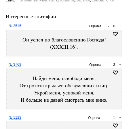
Стиль:
Знаменитые
,
Известные
,
Красивые
,
Музыкальные
,
Светские
,
Стихи
Интересные эпитафии
№ 2515
Оценка:
-
0
+
Он успел по благословению Господа!
(XXXIII.16).
№ 3769
Оценка:
-
3
+
Найди меня, освободи меня,
От грохота крыльев обезумевших птиц.
Укрой меня, успокой меня,
И больше не давай смотреть мне вниз.
№ 1123
Оценка:
-
-1
+