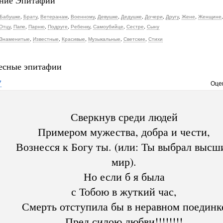
ние Эпитафии
Бабушке
,
Брату
,
Ветеранам
,
Военному
,
Девушке
,
Дедушке
,
Дочери
,
Другу
,
Жене
,
Женщине
Отцу
,
Папе
,
Парню
,
Подруге
,
Ребенку
,
Самоубийце
,
Сестре
,
Сыну
Знаменитые
,
Известные
,
Красивые
,
Музыкальные
,
Светские
,
Стихи
есные эпитафии
7
Оце
Сверкнув среди людей
Примером мужества, добра и чести,
Вознесся к Богу ты. (или: Ты выбрал высш
мир).
Но если б я была
с Тобою в жуткий час,
Смерть отступила бы в неравном поединк
Пред силою любви!!!!!!!!