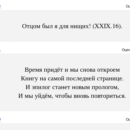
5
Оц
Отцом был я для нищих! (XXIX.16).
1
Оцен
Время придёт и мы снова откроем
Книгу на самой последней странице.
И эпилог станет новым прологом,
И мы уйдём, чтобы вновь повториться.
9
Оц