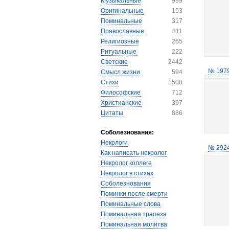
Музыкальные
999
Оригинальные
153
Поминальные
317
Православные
311
Религиозные
265
Ритуальные
222
Светские
2442
№ 197
Смысл жизни
594
Стихи
1508
Философские
712
Христианские
397
Цитаты
886
Соболезнования:
Некрлоги
№ 292
Как написать некролог
Некролог коллеге
Некролог в стихах
Соболезнования
Поминки после смерти
Поминальные слова
Поминальная трапеза
Поминальная молитва