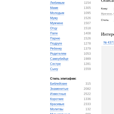
Описа
Любимым
1154
Маме
1305
Кому:
Молодым
1095
Мужчине
,
Мужу
1526
Стиль:
Мужчине
1507
Отцу
1518
Интер
Папе
1408
Парню
1526
№ 437
Подруге
1278
Ребенку
1379
Родителям
1053
Самоубийце
1989
Сестре
1281
Сыну
1559
Стиль эпитафии:
Библейские
315
Знаменитые
2082
Известные
2522
Короткие
1336
Красивые
2333
Молитвы
132