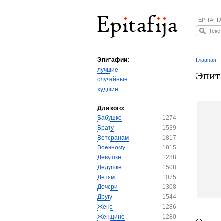
EPITAFIJ
Эпитафии:
Главная
-
лучшие
Эпит
случайные
худшие
Для кого:
Бабушке
1274
Брату
1539
Ветеранам
1817
Военному
1815
Девушке
1288
Дедушке
1508
Детям
1075
Дочери
1308
Другу
1544
Жене
1286
Женщине
1280