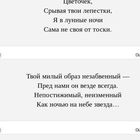
Цветочек,
Срывая твои лепестки,
Я в лунные ночи
Сама не своя от тоски.
6
Оц
Твой милый образ незабвенный —
Пред нами он везде всегда.
Непостижимый, неизменный
Как ночью на небе звезда…
5
Оц