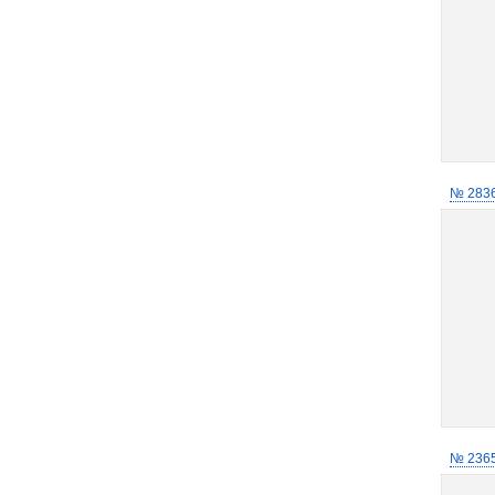
№ 283
№ 236