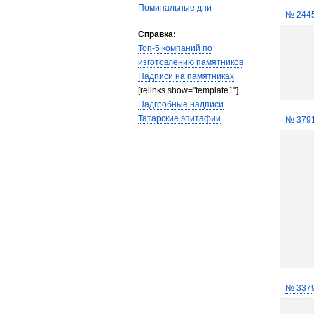
Поминальные дни
№ 244
Справка:
Топ-5 компаний по
изготовлению памятников
Надписи на памятниках
[relinks show="template1"]
Надгробные надписи
Татарские эпитафии
№ 379
№ 337