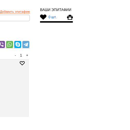
ВАШИ ЭПИТАФИИ
Добавить эпитафию
0 шт.
-
1
+