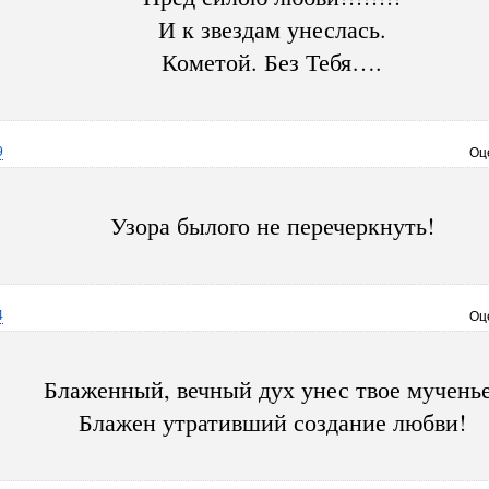
И к звездам унеслась.
Кометой. Без Тебя….
9
Оц
Узора былого не перечеркнуть!
4
Оц
Блаженный, вечный дух унес твое мученье
Блажен утративший создание любви!