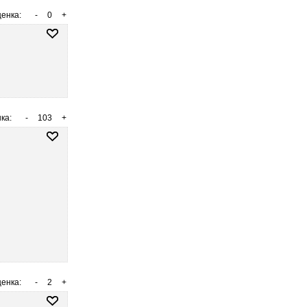
енка:
-
0
+
ка:
-
103
+
енка:
-
2
+