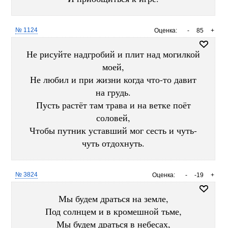
№ 1124
Оценка:
-
85
+
Не рисуйте надгробий и плит над могилкой
моей,
Не любил и при жизни когда что-то давит
на грудь.
Пусть растёт там трава и на ветке поёт
соловей,
Чтобы путник уставший мог сесть и чуть-
чуть отдохнуть.
№ 3824
Оценка:
-
-19
+
Мы будем драться на земле,
Под солнцем и в кромешной тьме,
Мы будем драться в небесах,