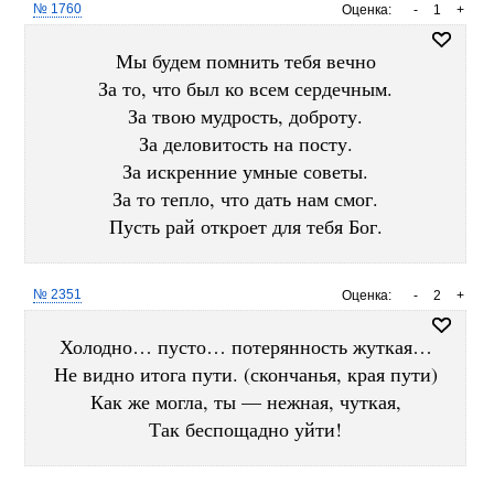
№ 1760
Оценка:
-
1
+
Мы будем помнить тебя вечно
За то, что был ко всем сердечным.
За твою мудрость, доброту.
За деловитость на посту.
За искренние умные советы.
За то тепло, что дать нам смог.
Пусть рай откроет для тебя Бог.
№ 2351
Оценка:
-
2
+
Холодно… пусто… потерянность жуткая…
Не видно итога пути. (скончанья, края пути)
Как же могла, ты — нежная, чуткая,
Так беспощадно уйти!