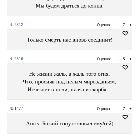
Мы будем драться до конца.
№ 2312
Оценка:
-
7
+
Только смерть нас вновь соединит!
№ 2816
Оценка:
-
5
+
Не жизни жаль, а жаль того огня,
Что, просияв над целым мирозданьем,
Исчезнет в ночи, плача и скорбя…
№ 1477
Оценка:
-
7
+
Ангел Божий сопутствовал ему/(ей)