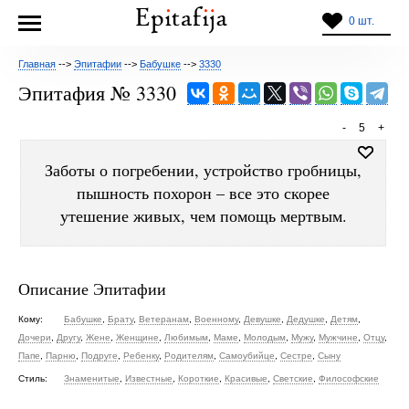
0 шт.
Главная
-->
Эпитафии
-->
Бабушке
-->
3330
Эпитафия № 3330
-
5
+
Заботы о погребении, устройство гробницы,
пышность похорон – все это скорее
утешение живых, чем помощь мертвым.
Описание Эпитафии
Кому:
Бабушке
,
Брату
,
Ветеранам
,
Военному
,
Девушке
,
Дедушке
,
Детям
,
Дочери
,
Другу
,
Жене
,
Женщине
,
Любимым
,
Маме
,
Молодым
,
Мужу
,
Мужчине
,
Отцу
,
Папе
,
Парню
,
Подруге
,
Ребенку
,
Родителям
,
Самоубийце
,
Сестре
,
Сыну
Стиль:
Знаменитые
,
Известные
,
Короткие
,
Красивые
,
Светские
,
Философские