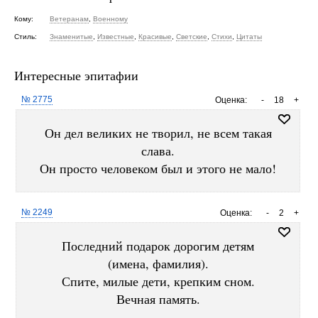
Кому:
Ветеранам
,
Военному
Стиль:
Знаменитые
,
Известные
,
Красивые
,
Светские
,
Стихи
,
Цитаты
Интересные эпитафии
№ 2775
Оценка:
-
18
+
Он дел великих не творил, не всем такая
слава.
Он просто человеком был и этого не мало!
№ 2249
Оценка:
-
2
+
Последний подарок дорогим детям
(имена, фамилия).
Спите, милые дети, крепким сном.
Вечная память.