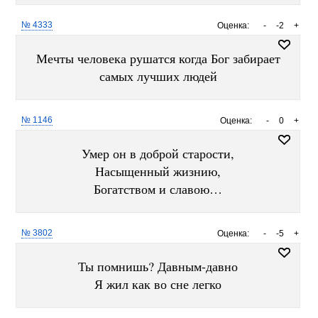
№ 4333
Оценка:
-
-2
+
Мечты человека рушатся когда Бог забирает
самых лучших людей
№ 1146
Оценка:
-
0
+
Умер он в доброй старости,
Насыщенный жизнию,
Богатством и славою…
№ 3802
Оценка:
-
-5
+
Ты помнишь? Давным-давно
Я жил как во сне легко