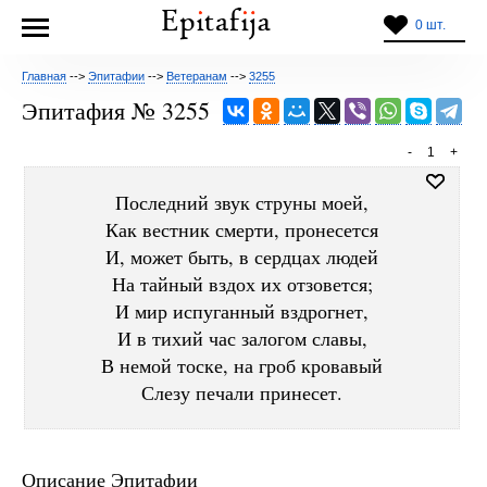
0 шт.
Главная
-->
Эпитафии
-->
Ветеранам
-->
3255
Эпитафия № 3255
-
1
+
Последний звук струны моей,
Как вестник смерти, пронесется
И, может быть, в сердцах людей
На тайный вздох их отзовется;
И мир испуганный вздрогнет,
И в тихий час залогом славы,
В немой тоске, на гроб кровавый
Слезу печали принесет.
Описание Эпитафии