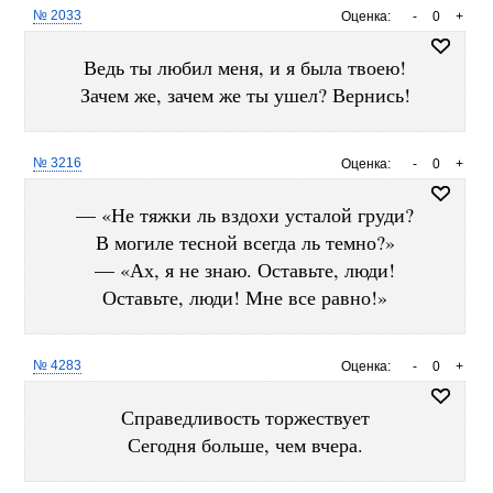
№ 2033
Оценка:
-
0
+
Ведь ты любил меня, и я была твоею!
Зачем же, зачем же ты ушел? Вернись!
№ 3216
Оценка:
-
0
+
— «Не тяжки ль вздохи усталой груди?
В могиле тесной всегда ль темно?»
— «Ах, я не знаю. Оставьте, люди!
Оставьте, люди! Мне все равно!»
№ 4283
Оценка:
-
0
+
Справедливость торжествует
Сегодня больше, чем вчера.