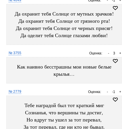
№ 4049
Оценка:
-
-1
+
Да охранит тебя Солнце от мутных зрачков!
Да охранит тебя Солнце от грязного рта!
Да охранит тебя Солнце от черных присяг!
Да оделит тебя Солнце глазами любви!
№ 3755
Оценка:
-
3
+
Как наивно бесстрашны мои новые белые
крылья…
№ 2779
Оценка:
-
-1
+
Тебе наградой был тот краткий миг
Сознанья, что вершины ты достиг,
Но вдруг ты ушел за тот перевал,
За тот перевал, где ни кто не бывал.