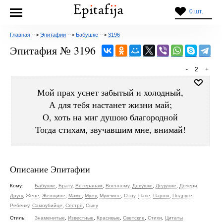
0 шт.
Главная
-->
Эпитафии
-->
Бабушке
-->
3196
Эпитафия № 3196
-
2
+
Мой прах уснет забытый и холодный,
А для тебя настанет жизни май;
О, хоть на миг душою благородной
Тогда стихам, звучавшим мне, внимай!
Описание Эпитафии
Кому:
Бабушке
,
Брату
,
Ветеранам
,
Военному
,
Девушке
,
Дедушке
,
Дочери
,
Другу
,
Жене
,
Женщине
,
Маме
,
Мужу
,
Мужчине
,
Отцу
,
Папе
,
Парню
,
Подруге
,
Ребенку
,
Самоубийце
,
Сестре
,
Сыну
Стиль:
Знаменитые
,
Известные
,
Красивые
,
Светские
,
Стихи
,
Цитаты