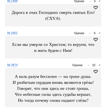
№ 2488
Оценка:
-
3
+
Дорогa в очах Господних смерть святых Его!
(CXV.6).
№ 2601
Оценка:
-
6
+
Если мы умерли со Христом; то веруем, что
и жить будем с Ним!
№ 3974
Оценка:
-
32
+
А коль разум бессилен — на троне душа.
И разбитым сердцам вновь являются грёзы!
Говорят, что они здесь не стоят гроша,
Что небесные силы здесь судьбы вершат,
Но тогда почему снова падают слёзы?