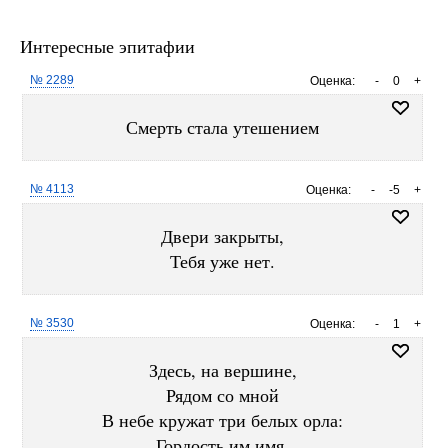
Интересные эпитафии
№ 2289
Оценка:
-
0
+
Смерть стала утешением
№ 4113
Оценка:
-
-5
+
Двери закрыты,
Тебя уже нет.
№ 3530
Оценка:
-
1
+
Здесь, на вершине,
Рядом со мной
В небе кружат три белых орла:
Гордость им имя,