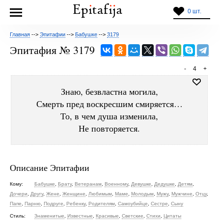
0 шт.
Главная
-->
Эпитафии
-->
Бабушке
-->
3179
Эпитафия № 3179
-
4
+
Знаю, безвластна могила,
Смерть пред воскресшим смиряется…
То, в чем душа изменила,
Не повторяется.
Описание Эпитафии
Кому:
Бабушке
,
Брату
,
Ветеранам
,
Военному
,
Девушке
,
Дедушке
,
Детям
,
Дочери
,
Другу
,
Жене
,
Женщине
,
Любимым
,
Маме
,
Молодым
,
Мужу
,
Мужчине
,
Отцу
,
Папе
,
Парню
,
Подруге
,
Ребенку
,
Родителям
,
Самоубийце
,
Сестре
,
Сыну
Стиль:
Знаменитые
,
Известные
,
Красивые
,
Светские
,
Стихи
,
Цитаты